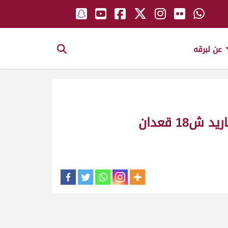
عن لبرقه
المتحد ملك_حمد بن مبارك الضعيف_مهرجان طرابلس و هياض الصيفي للمفاريد ش18 قعدان