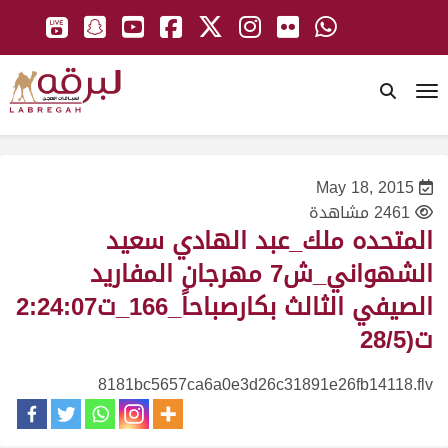
To
May 18, 2015
2461 مشاهدة
المتحده ملك_عبد الهادي سعيد
الشهواني_ش7 مهرجان المفاريد
الصيفي الثالث بكارصباحاً_166_ت2:24:07
ت(28/5
8181bc5657ca6a0e3d26c31891e26fb14118.flv