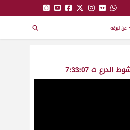
عن لبرقه
درع ت 7:33:07