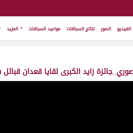
الفيديو
الصور
نتائج السباقات
مواعيد السباقات
المزيد
ي_جائزة زايد الكبرى لقايا قعدان قبائل شوط ال