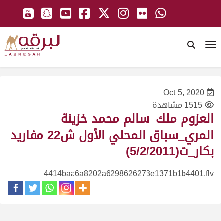
To
Oct 5, 2020
1515 مشاهدة
العزوم ملك_سالم محمد خزينة
المري_سباق المحلي الأول ش22 مفاريد
بكار_ت(5/2/2011)
4414baa6a8202a6298626273e1371b1b4401.flv