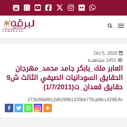
To
Oct 5, 2020
1451 مشاهدة
العابر ملك_بابكر جامد محمد_مهرجان
الحقايق السودانيات الصيفي الثالث ش9
حقايق قعدان_ت(1/7/2011)
272b38b8812d629961320bb77fca88cc4298.flv