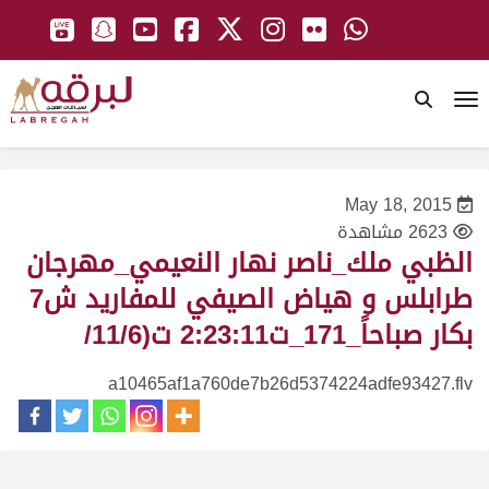
To
May 18, 2015
2623 مشاهدة
الظبي ملك_ناصر نهار النعيمي_مهرجان
طرابلس و هياض الصيفي للمفاريد ش7
بكار صباحاً_171_ت2:23:11 ت(11/6/
a10465af1a760de7b26d5374224adfe93427.flv