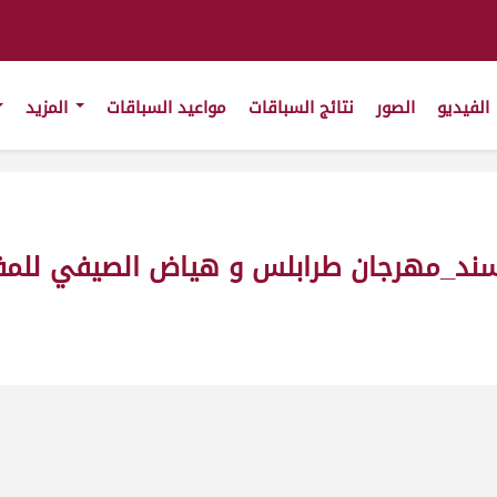
الفيديو
الصور
نتائج السباقات
مواعيد السباقات
المزيد
ان طرابلس و هياض الصيفي للمفاريد ش1 بكار _ت(11