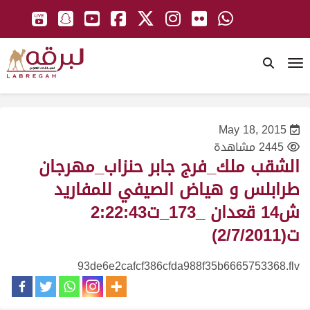
To
May 18, 2015
2445 مشاهدة
الشقب ملك_فرج جابر حنزاب_مهرجان
طرابلس و هياض الصيفي للمفاريد
ش14 قعدان _173_ت2:22:43
ت(2/7/2011)
93de6e2cafcf386cfda988f35b6665753368.flv