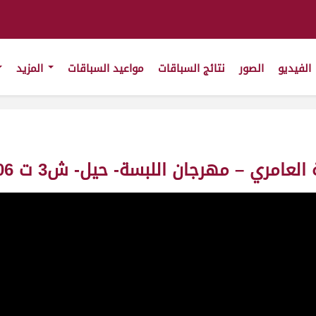
الفيديو
الصور
نتائج السباقات
مواعيد السباقات
المزيد
ي – مهرجان اللبسة- حيل- ش3 ت 13:15:06