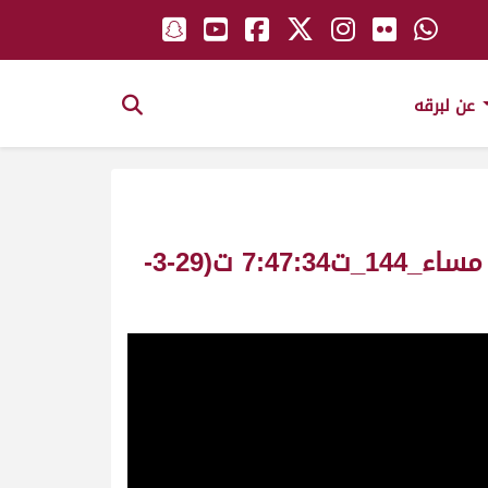
عن لبرقه
الشاهينيه ملك_حمد راشد رايه المري سباق سمو الأمير ش12 لقايا بكار عام مساء_144_ت7:47:34 ت(29-3-