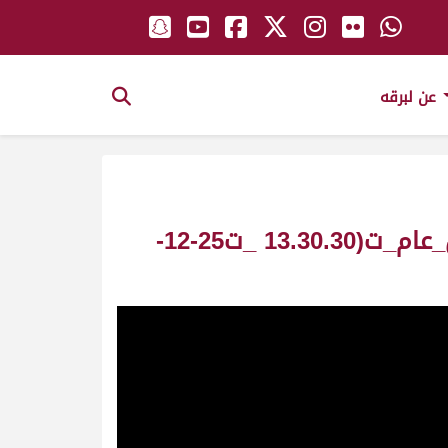
عن لبرقه
الشاهينيه ملك_السيد عبد الله بن هيان العامرى_سباق المستشار_ش9_حيل_عام_ت(13.30.30 _ت25-12-