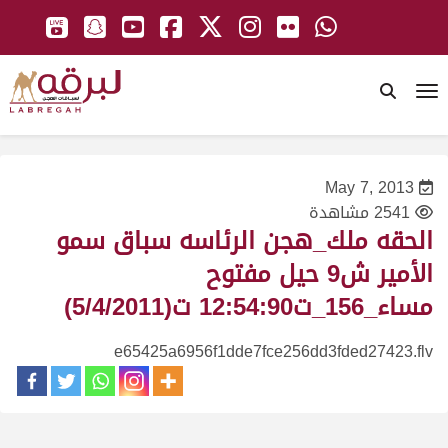
To
May 7, 2013
2541 مشاهدة
الحقه ملك_هجن الرئاسه سباق سمو
الأمير ش9 حيل مفتوح
مساء_156_ت12:54:90 ت(5/4/2011)
e65425a6956f1dde7fce256dd3fded27423.flv