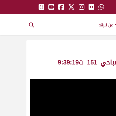
عن لبرقه
البندول ملك_صالح بن حمد المري_سباق سمو الأمير ثنايا قعدان ش10 عام صباحي_151_ت9:39:19