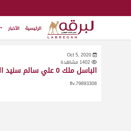
الرئيسية
الأخبار
Oct 5, 2020
1402 مشاهدة
الباسل ملك 0 علي سالم سنيد الدعية0 المحلي الثالث حقايق قعدان ش10 مفتوحة-ت4:46:01
79893308.flv