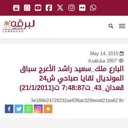
To
May 14, 2015
2807 مشاهدة
البارع ملك_سعيد راشد الأعرج سباق
المونديال لقايا صباحي ش24
قعدان_43_ت7:48:87 ت(21/1/2011)
3e168e24728232ae836ac329eead21ea62.flv