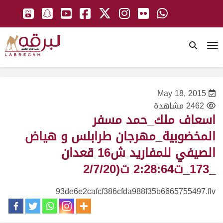
To
May 18, 2015
2462 مشاهدة
اسعاف ملك_حمد مسفر
المخضوبية_مهرجان طرابلس و هياض
الصيفي للمفاريد ش16 قعدان
_173_ت2:28:64 ت(2/7/20
93de6e2cafcf386cfda988f35b6665755497.flv