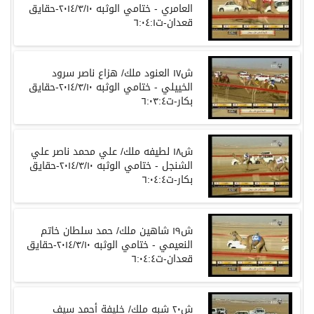
العامري - ختامي الوثبه ٢٠١٤/٣/١٠-حقايق
قعدان-ت٦:٠٤:١
ش١٧ العنود ملك/ هزاع ناصر سرود
الخييلي - ختامي الوثبه ٢٠١٤/٣/١٠-حقايق
بكار-ت٦:٠٣:٤
ش١٨ لطيفه ملك/ علي محمد ناصر علي
الشنجل - ختامي الوثبه ٢٠١٤/٣/١٠-حقايق
بكار-ت٦:٠٤:٤
ش١٩ شاهين ملك/ حمد سلطان خاتم
النعيمي - ختامي الوثبه ٢٠١٤/٣/١٠-حقايق
قعدان-ت٦:٠٤:٤
ش٢٠ شبه ملك/ خليفة أحمد سيف