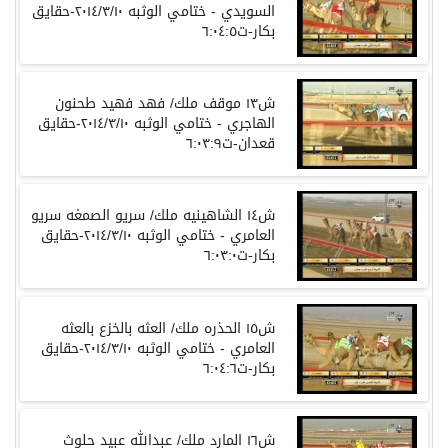
السويدي - ختامي الوثبه ٢٠١٤/٣/١٠-حقايق
بكار-ت٦:٠٤:٥
ش١٣ موقف ملك/ فهد فهيد طحنون
الهاجري - ختامي الوثبه ٢٠١٤/٣/١٠-حقايق
قعدان-ت٦:٠٣:٩
ش١٤ الشاهينيه ملك/ سريو الصمغه سريو
العامري - ختامي الوثبه ٢٠١٤/٣/١٠-حقايق
بكار-ت٦:٠٣:٠
ش١٥ الحذره ملك/ العثه بالخزع بالعثه
العامري - ختامي الوثبه ٢٠١٤/٣/١٠-حقايق
بكار-ت٦:٠٤:٦
ش١٦ المارد ملك/ عبدالله عبيد حلوث