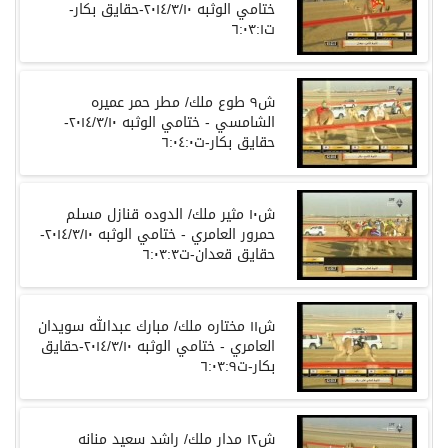
ختامي الوثبه ٢٠١٤/٣/١٠-حقايق بكار-
ت٦:٠٣:١
ش٩ طوع ملك/ مطر حمر عميره
الشامسي - ختامي الوثبه ٢٠١٤/٣/١٠-
حقايق بكار-ت٦:٠٤:٠
ش١٠ مثير ملك/ الدوده قنازل مسلم
حمرور العامري - ختامي الوثبه ٢٠١٤/٣/١٠-
حقايق قعدان-ت٦:٠٣:٣
ش١١ مختاره ملك/ مبارك عبدالله سويدان
العامري - ختامي الوثبه ٢٠١٤/٣/١٠-حقايق
بكار-ت٦:٠٣:٩
ش١٢ مدار ملك/ راشد سعيد منانه