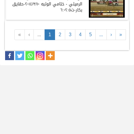
الرميثي - ختامي الوثبه ٢٠١٤/٣/١٠-حقايق
بكار-ت٦:٠٢:٥
«
‹
...
1
2
3
4
5
...
›
»