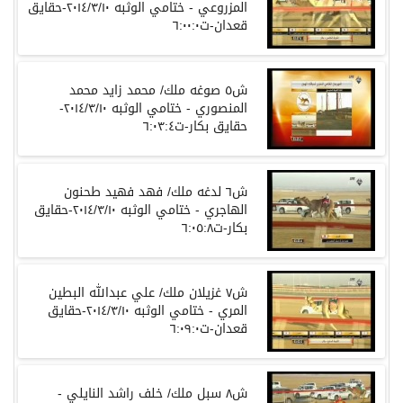
المزروعي - ختامي الوثبه ٢٠١٤/٣/١٠-حقايق
قعدان-ت٦:٠٠:٠
ش٥ صوغه ملك/ محمد زايد محمد
المنصوري - ختامي الوثبه ٢٠١٤/٣/١٠-
حقايق بكار-ت٦:٠٣:٤
ش٦ لدغه ملك/ فهد فهيد طحنون
الهاجري - ختامي الوثبه ٢٠١٤/٣/١٠-حقايق
بكار-ت٦:٠٥:٨
ش٧ غزيلان ملك/ علي عبدالله البطين
المري - ختامي الوثبه ٢٠١٤/٣/١٠-حقايق
قعدان-ت٦:٠٩:٠
ش٨ سبل ملك/ خلف راشد النايلي -