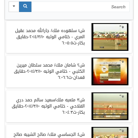
Search
ش١ سلهوده ملك/ جارالله محمد عقيل
المري - ختامي الوثبه ٢٠١٤/٣/١٠-حقايق
بكار-ت٦:٠٥:٥
ش٢ شامان ملك/ محمد سلطان ميرين
الكتبي - ختامي الوثبه ٢٠١٤/٣/١٠-حقايق
قعدان-ت٦:٠٦:٦
ش٣ متعبه ملك/سعيد سالم حمد دري
الفلاحي - ختامي الوثبه ٢٠١٤/٣/١٠-حقايق
بكار-ت٦:٠٤:٣
ش٤ الجساسي ملك/ صالح الشيبه صالح