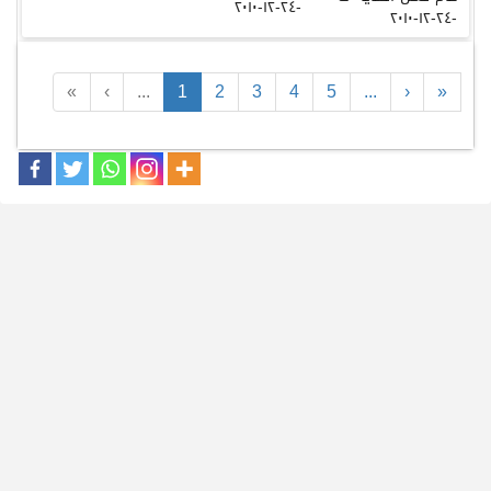
-٢٤-١٢-٢٠١٠
«
‹
...
1
2
3
4
5
...
›
»