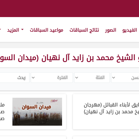
الفيديو
الصور
نتائج السباقات
مواعيد السباقات
المزيد
 محمد بن زايد آل نهيان (ميدان السوان) 2023-4
ن
الفئة
الفترة
Search
ايق
لأبناء
القبائل
(
مهرجان
مل
خ
محمد
بن
زايد
آل
نهيان
)
صا
صب