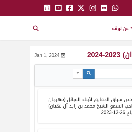
عن لبرقه
202
Jan 1, 2024
خص
سباق
الحقايق
لأبناء
القبائل
(
مهرجان
حب
السمو
الشيخ
محمد
بن
زايد
آل
نهيان
)
اح
26-12-2023