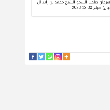
رجان
صاحب
السمو
الشيخ
محمد
بن
زايد
آل
يان
)
صباح
30-12-2023