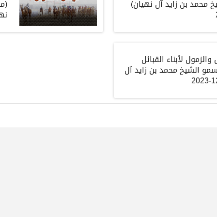
خ
محمد
بن
زايد
آل
نهيان
)
(
مه
نه
 والزمول
لأبناء
القبائل
سمو
الشيخ
محمد
بن
زايد
آل