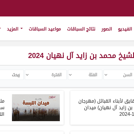
الفيديو
الصور
نتائج السباقات
مواعيد السباقات
المزيد
 محمد بن زايد آل نهيان 2024
سن
الفئة
الفترة
Search
ق لأبناء القبائل (مهرجان
مل
ن زايد آل نهيان) ميدان
سم
اللب