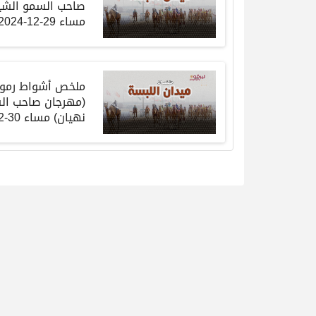
صاحب السمو الشيخ
مساء 29-12-2024
ملخص أشواط رموز ا
(مهرجان صاحب الس
نهيان) مساء 30-12-2024