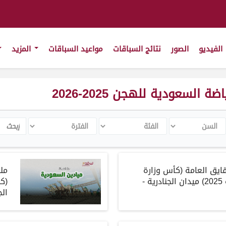
الفيديو
الصور
نتائج السباقات
مواعيد السباقات
المزيد
لسعودية للهجن 2025-2026
لسن
الفئة
الفترة
Search
ايق العامة
(
كأس وزارة
مل
2
)
ميدان الجنادرية
-
(
كأ
الج