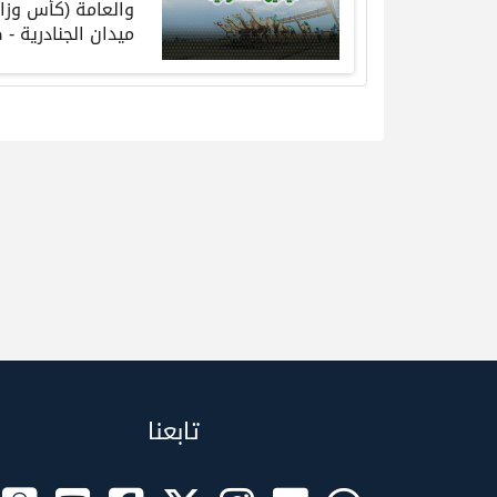
والعامة
(
كأس وزار
ميدان الجنادرية
-
ص
تابعنا