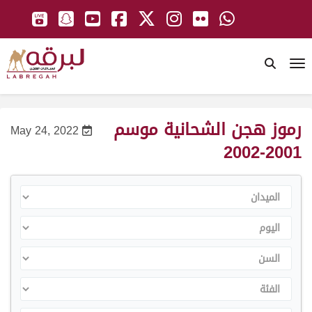
To
رموز هجن الشحانية موسم
May 24, 2022
2001-2002
الميدان
اليوم
السن
الفئة