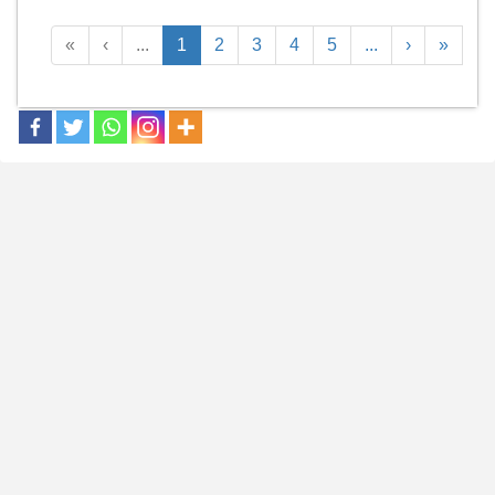
«
‹
...
1
2
3
4
5
...
›
»