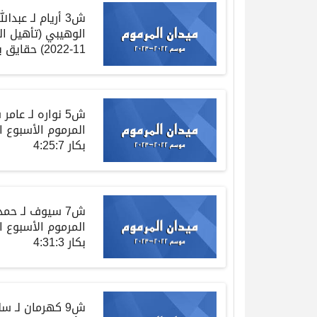
ش
3
أريام
لـ
عبدال
الوهيبي
(
تأهيل ا
11-2022)
حقايق
ب
ش
5
نواره
لـ
عامر 
المرموم الأسبوع
بكار
4:25:7
ش
7
سيوف
لـ
حمد
المرموم الأسبوع
بكار
4:31:3
ش
9
كهرمان
لـ
سل