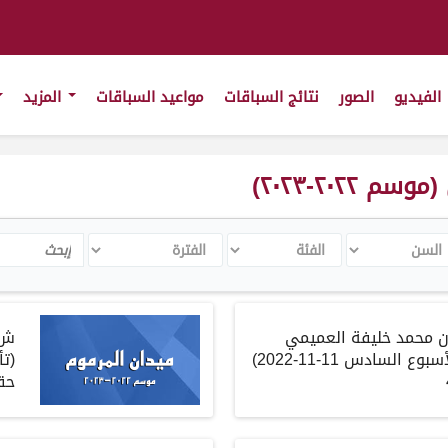
الفيديو
الصور
نتائج السباقات
مواعيد السباقات
المزيد
٢٠٢-٢٠٢٣)
سن
الفئة
الفترة
Search
 محمد خليفة العميمي
ش
لأسبوع السادس
11-11-2022)
(
تأ
حق