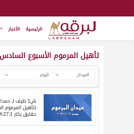
الرئيسية
الأخبار
تأهيل المرموم الأسبوع السادس (موسم ٢
الميدان
اليوم
ال
ش
1
طيف
لـ
حمدان
(
تأهيل المرموم ا
حقايق
بكار
4:27:1