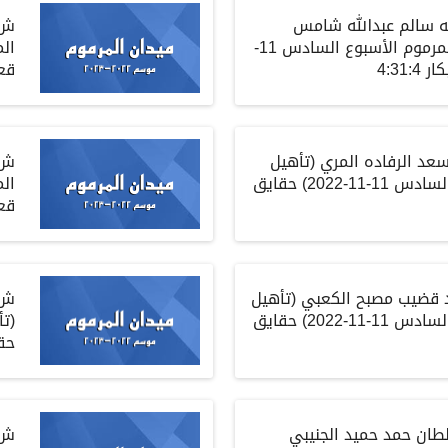
له سالم عبدالله شامس
ش
لمرموم الأسبوع السادس
11-
ال
كار
4:31:4
قع
سعد الرفاده المري
(
تأهيل
ش
 السادس
11-11-2022)
حقايق
ال
قع
 قضيب مصبح الكعبي
(
تأهيل
ش
 السادس
11-11-2022)
حقايق
(
تأ
حق
طان حمد حميد الجنيبي
ش