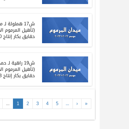
ش
17
هملولة
لـ
مح
(
تأهيل المرموم ا
حقايق
بكار إنتاج
4:37:0
ش
19
راهية
لـ
حمد
(
تأهيل المرموم ا
حقايق
بكار إنتاج
4:35:3
...
1
2
3
4
5
...
›
»