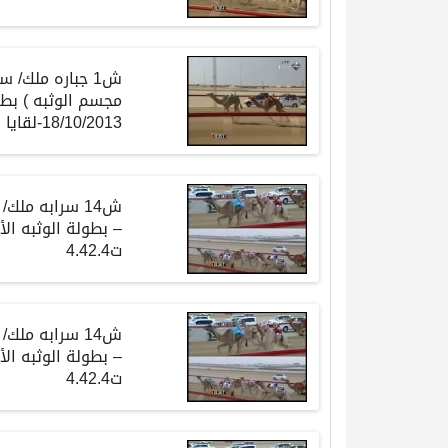
ش1 جباره ملك/
مجسم الوثبه ) بطو
18/10/2013-لقايا بكار-ت7:46:6
ش14 سرابه م
ت4.42.4
ش14 سرابه م
ت4.42.4