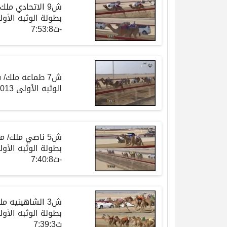
ش9 الاتحادي مل
-ت7:53:8
ش7 طماعه ملك/
الوثبه الأولى 18/10/2013-لقايا بكار-ت7:53:8
ش5 ناصي ملك/ 
-ت7:40:8
ش3 الشاهينيه م
ت7:39:3