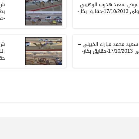
لك/ عوض سعيد هدوب الوهيبي
– بطولة الوثبه الأولى 17/10/2013-حقايق بكار-
-ت4.31.9
ك/ سعيد محمد مبارك الخييلي –
بطولة الوثبه الأولى 17/10/2013-حقايق بكار-
حقا