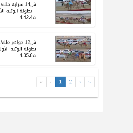
ش14 سرابه م
ت4.42.4
ش12 جواهر مل
ت4.35.8
«
‹
1
2
›
»