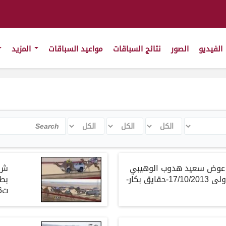
الفيديو
الصور
نتائج السباقات
مواعيد السباقات
المزيد
الكل
الكل
الكل
Search
لك/ عوض سعيد هدوب الوهيبي
– بطولة الوثبه الأولى 17/10/2013-حقايق بكار-
ت7:58:6