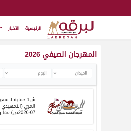
الرئيسية
الأخبار
المهرجان الصيفي 2026
الميدان
اليوم
ال
ش
1
حماية
لـ سعي
المري
(
التمهيدي 
07-2026
ص
)
مفاري