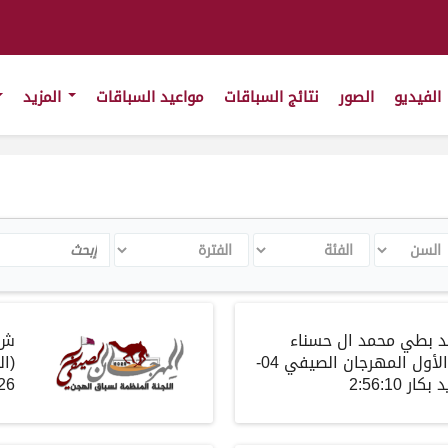
الفيديو
الصور
نتائج السباقات
مواعيد السباقات
المزيد
سن
الفئة
الفترة
Search
د بطي محمد ال حسناء
ش
الأول المهرجان الصيفي
04-
(
ال
د
بكار
2:56:10
26