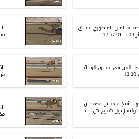
حمد سالمين المنصوري_سباق
الش
12:
مكت
ر القبيسي_سباق الوثبة
الأ
ش3 ت :57:02
الشيخ ماجد بن محمد بن
الش
راشد آل مكتوم _ الوثبة زمول شيوخ ش4 ت
مكت