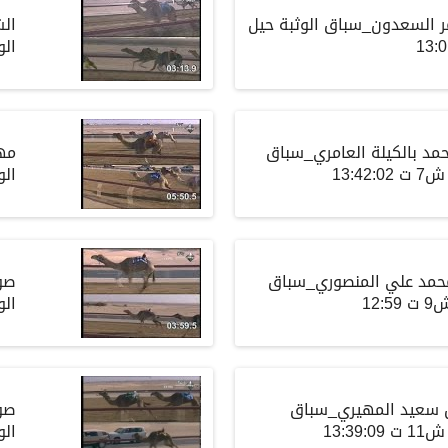
ر السعدون_سباق الوثبة حيل
ال
الوث
مد بالكيلة العامري_سباق
مه
13:4
الوث
حمد علي المنصوري_سباق
صو
12
الوث
 سعيد المهيري_سباق
صو
13:39
الوث