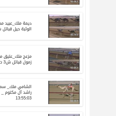
ديمة ملك_عبيد م
الوثبة حيل قبائل ش13 ت 57:01
مزعج ملك_عتيق مط
زمول قبائل ش3 ت 13:30
الشامي ملك_ سمو 
13:55:03