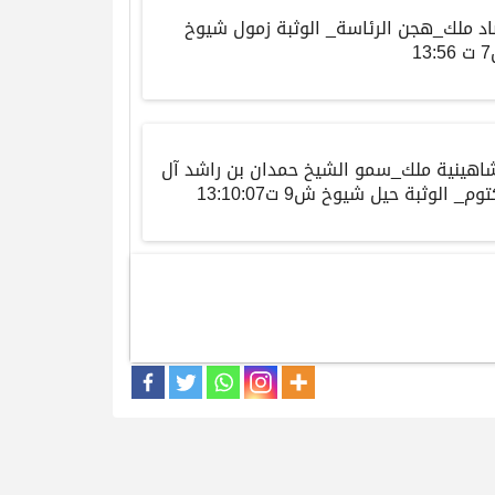
د ملك_هجن الرئاسة_ الوثبة زمول شيوخ
13
اهينية ملك_سمو الشيخ حمدان بن راشد آل
وم_ الوثبة حيل شيوخ ش9 ت13:10:07