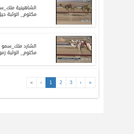
الشاهينية ملك_سم
مكتوم_ الوثبة حيل شيوخ
الشارد ملك_سمو ا
مكتوم_ الوثبة زمول شيو
«
‹
1
2
3
›
»