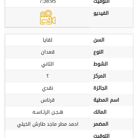
التوقيت
7:38:95
الفيديو
السن
لقايا
النوع
قعدان
الشوط
الثاني
المركز
٢
الجائزة
نقدي
اسم المطية
قرناس
المالك
هـجـن الرئـاسـه
المضمر
احمد مطر ماجد طارش الخيلي
التوقيت