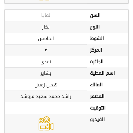
السن
لقايا
النوع
بكار
الشوط
الخامس
المركز
٣
الجائزة
نقدي
اسم المطية
بشاير
المالك
هـجـن زعبيل
المضمر
راشد محمد سعيد مروشد
التوقيت
الفيديو