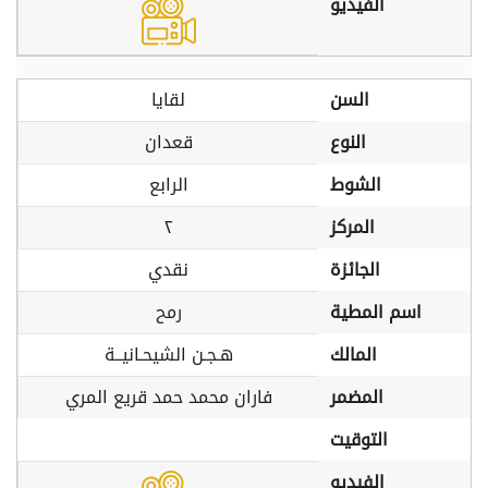
الفيديو
السن
لقايا
النوع
قعدان
الشوط
الرابع
المركز
٢
الجائزة
نقدي
اسم المطية
رمح
المالك
هـجـن الشيحـانيــة
المضمر
فاران محمد حمد قريع المري
التوقيت
الفيديو