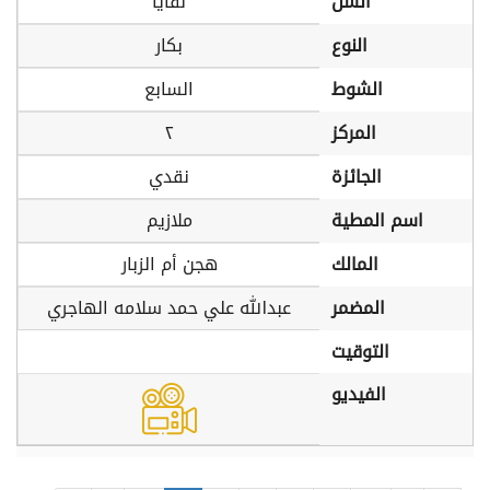
السن
لقايا
النوع
بكار
الشوط
السابع
المركز
٢
الجائزة
نقدي
اسم المطية
ملازيم
المالك
هجن أم الزبار
المضمر
عبدالله علي حمد سلامه الهاجري
التوقيت
الفيديو