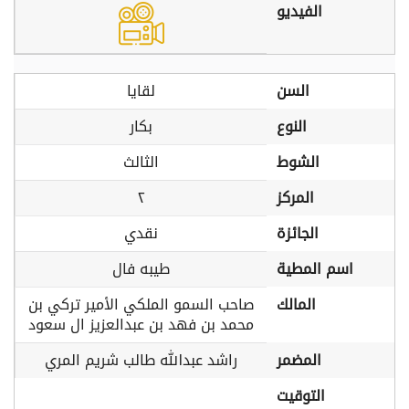
الفيديو
السن
لقايا
النوع
بكار
الشوط
الثالث
المركز
٢
الجائزة
نقدي
اسم المطية
طيبه فال
المالك
صاحب السمو الملكي الأمير تركي بن
محمد بن فهد بن عبدالعزيز ال سعود
المضمر
راشد عبدالله طالب شريم المري
التوقيت