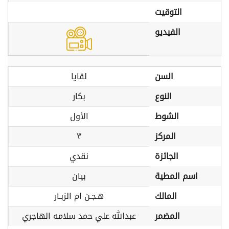
التوقيت
الفيديو
السن
لقايا
النوع
بكار
الشوط
الأول
المركز
٣
الجائزة
نقدي
اسم المطية
بيان
المالك
هـجـن ام الزبـار
المضمر
عبدالله علي حمد سلامه الهاجري