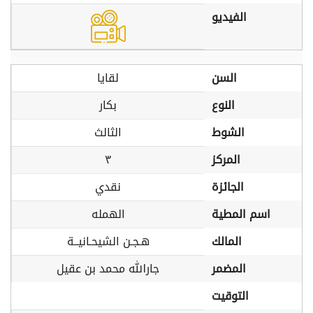
الفيديو
السن
لقايا
النوع
بكار
الشوط
الثالث
المركز
٣
الجائزة
نقدي
اسم المطية
الهمله
المالك
هـجـن الشيحـانيــة
المضمر
جارالله محمد بن عقيل
التوقيت