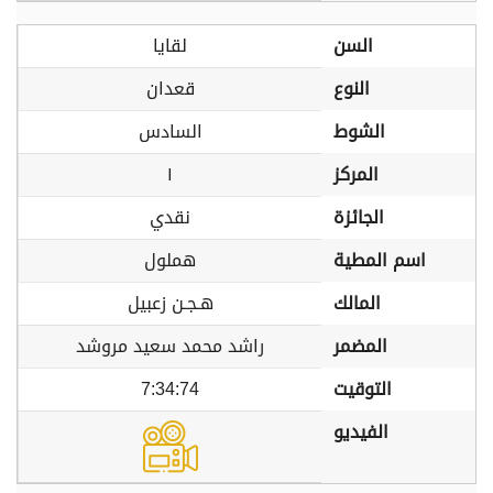
السن
لقايا
النوع
قعدان
الشوط
السادس
المركز
١
الجائزة
نقدي
اسم المطية
هملول
المالك
هـجـن زعبيل
المضمر
راشد محمد سعيد مروشد
التوقيت
7:34:74
الفيديو