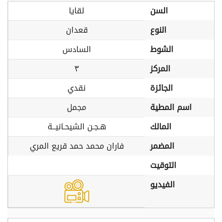
السن
لقايا
النوع
قعدان
الشوط
السادس
المركز
٣
الجائزة
نقدي
اسم المطية
مجمل
المالك
هـجـن الشيحـانيــة
المضمر
فاران محمد حمد قريع المري
التوقيت
الفيديو