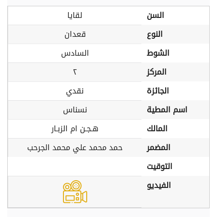
السن
لقايا
النوع
قعدان
الشوط
السادس
المركز
٢
الجائزة
نقدي
اسم المطية
نسناس
المالك
هـجـن ام الزبـار
المضمر
حمد محمد علي محمد الجرحب
التوقيت
الفيديو