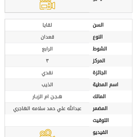
السن
لقايا
النوع
قعدان
الشوط
الرابع
المركز
٣
الجائزة
نقدي
اسم المطية
الذيب
المالك
هـجـن ام الزبـار
المضمر
عبدالله علي حمد سلامه الهاجري
التوقيت
الفيديو