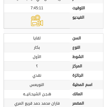
التوقيت
7:45:11
الفيديو
السن
لقايا
النوع
بكار
الشوط
الأول
المركز
٢
الجائزة
نقدي
اسم المطية
النويعس
المالك
هـجـن الشيحـانيــه
المضمر
فاران محمد حمد قريع المري