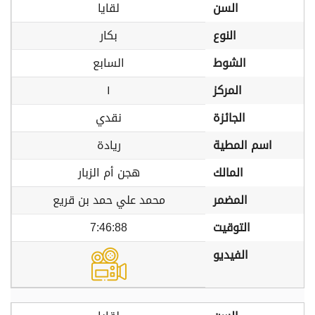
السن
لقايا
النوع
بكار
الشوط
السابع
المركز
١
الجائزة
نقدي
اسم المطية
ريادة
المالك
هجن أم الزبار
المضمر
محمد علي حمد بن قريع
التوقيت
7:46:88
الفيديو