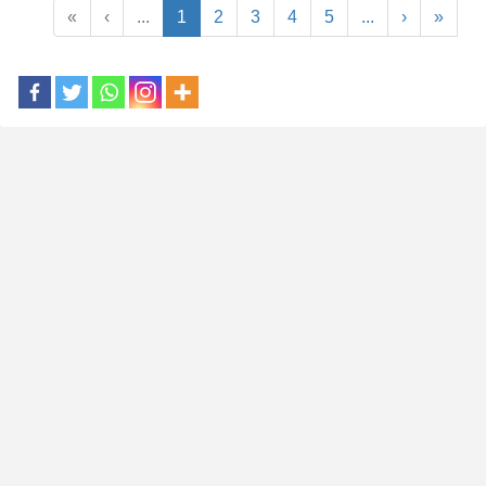
«
‹
...
1
2
3
4
5
...
›
»