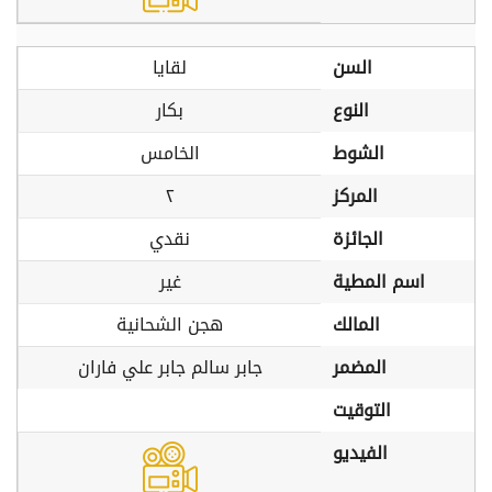
السن
لقايا
النوع
بكار
الشوط
الخامس
المركز
٢
الجائزة
نقدي
اسم المطية
غير
المالك
هجن الشحانية
المضمر
جابر سالم جابر علي فاران
التوقيت
الفيديو