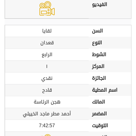
الفيديو
السن
لقايا
النوع
قعدان
الشوط
الرابع
المركز
١
الجائزة
نقدي
اسم المطية
قادح
المالك
هجن الرئاسة
المضمر
أحمد مطر ماجد الخييلي
التوقيت
7:42:57