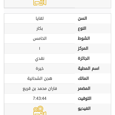
السن
لقايا
النوع
بكار
الشوط
الخامس
المركز
١
الجائزة
نقدي
اسم المطية
خيرة
المالك
هجن الشحانية
المضمر
فاران محمد بن قريع
التوقيت
7:43:44
الفيديو