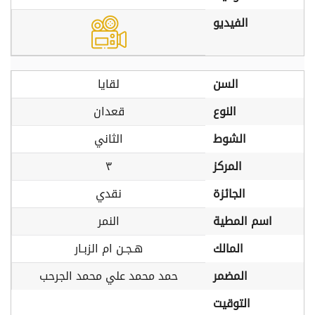
الفيديو
السن
لقايا
النوع
قعدان
الشوط
الثاني
المركز
٣
الجائزة
نقدي
اسم المطية
النمر
المالك
هـجـن ام الزبـار
المضمر
حمد محمد علي محمد الجرحب
التوقيت