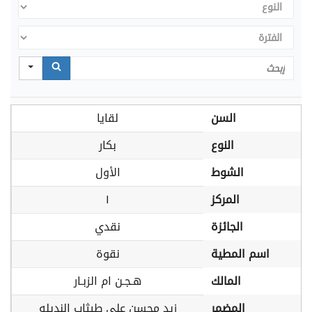
النوع
الفترة
Search
السن
لقايا
النوع
بكار
الشوط
الأول
المركز
١
الجائزة
نقدي
اسم المطية
نقوة
المالك
هـجـن ام الزبـار
المضمر
زيد محسن علي طيثاب النديله