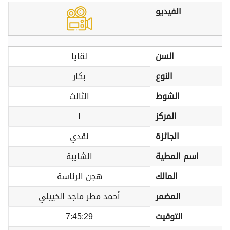
الفيديو
السن
لقايا
النوع
بكار
الشوط
الثالث
المركز
١
الجائزة
نقدي
اسم المطية
الشايبة
المالك
هجن الرئاسة
المضمر
أحمد مطر ماجد الخييلي
التوقيت
7:45:29