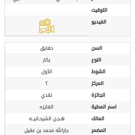
التوقيت
الفيديو
السن
حقايق
النوع
بكار
الشوط
الأول
المركز
٢
الجائزة
نقدي
اسم المطية
الفايزه
المالك
هـجـن الشيحـانيــه
المضمر
جارالله محمد بن عقيل