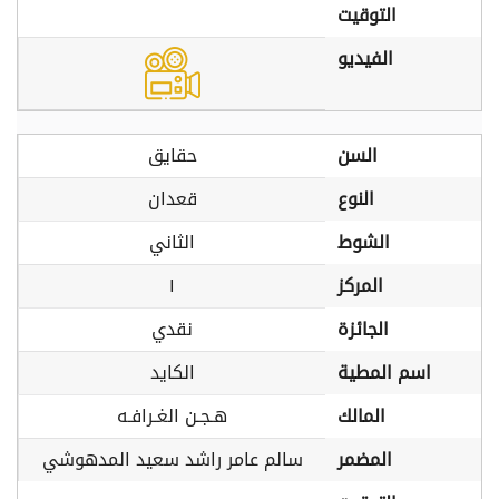
التوقيت
الفيديو
السن
حقايق
النوع
قعدان
الشوط
الثاني
المركز
١
الجائزة
نقدي
اسم المطية
الكايد
المالك
هـجـن الغـرافـه
المضمر
سالم عامر راشد سعيد المدهوشي