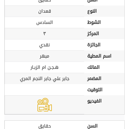
النوع
قعدان
الشوط
السادس
المركز
٣
الجائزة
نقدي
اسم المطية
مبهر
المالك
هـجـن ام الزبـار
المضمر
جابر علي جابر النجم المري
التوقيت
الفيديو
السن
حقايق