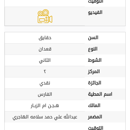
التوقيت
الفيديو
السن
حقايق
النوع
قعدان
الشوط
الثاني
المركز
٢
الجائزة
نقدي
اسم المطية
الفارس
المالك
هـجـن ام الزبـار
المضمر
عبدالله علي حمد سلامه الهاجري
التوقيت