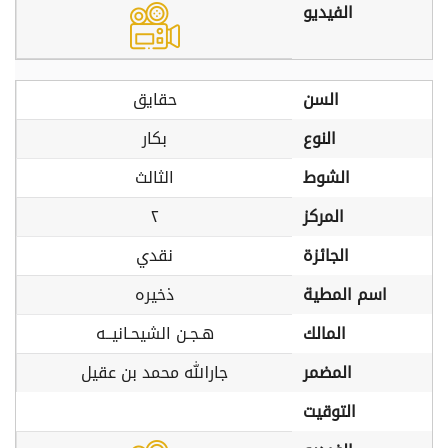
الفيديو
السن
حقايق
النوع
بكار
الشوط
الثالث
المركز
٢
الجائزة
نقدي
اسم المطية
ذخيره
المالك
هـجـن الشيحـانيــه
المضمر
جارالله محمد بن عقيل
التوقيت