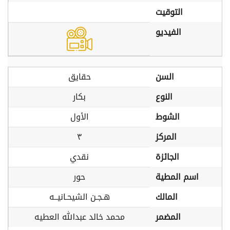
التوقيت
الفيديو
السن
حقايق
النوع
بكار
الشوط
الأول
المركز
٣
الجائزة
نقدي
اسم المطية
حور
المالك
هـجـن الشيحـانيــه
المضمر
محمد خالد عبدالله العطيه