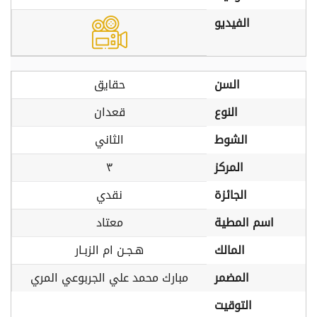
الفيديو
السن
حقايق
النوع
قعدان
الشوط
الثاني
المركز
٣
الجائزة
نقدي
اسم المطية
معتاد
المالك
هـجـن ام الزبـار
المضمر
مبارك محمد علي الجربوعي المري
التوقيت