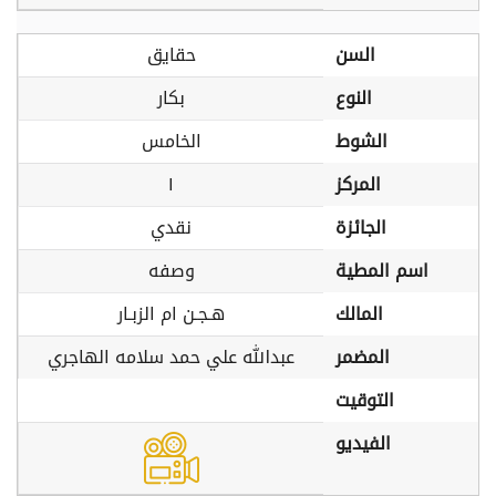
السن
حقايق
النوع
بكار
الشوط
الخامس
المركز
١
الجائزة
نقدي
اسم المطية
وصفه
المالك
هـجـن ام الزبـار
المضمر
عبدالله علي حمد سلامه الهاجري
التوقيت
الفيديو