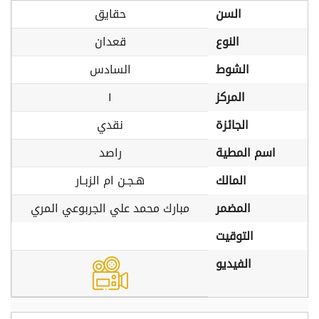
السن
حقايق
النوع
قعدان
الشوط
السادس
المركز
١
الجائزة
نقدي
اسم المطية
راصد
المالك
هـجـن ام الزبـار
المضمر
مبارك محمد علي الجربوعي المري
التوقيت
الفيديو