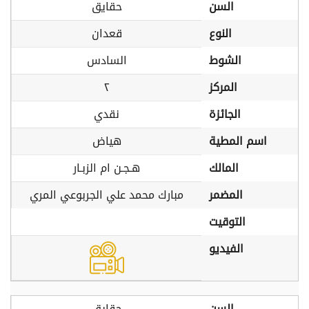
السن
حقايق
النوع
قعدان
الشوط
السادس
المركز
٢
الجائزة
نقدي
اسم المطية
هياض
المالك
هـجـن ام الزبـار
المضمر
مبارك محمد علي الجربوعي المري
التوقيت
الفيديو
السن
حقايق