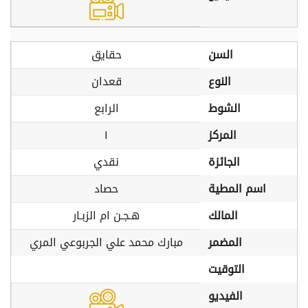
السن
حقايق
النوع
قعدان
الشوط
الرابع
المركز
١
الجائزة
نقدي
اسم المطية
حصاد
المالك
هـجـن ام الزبـار
المضمر
مبارك محمد علي الجربوعي المري
التوقيت
الفيديو