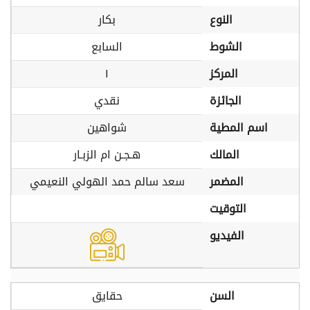
النوع
بكار
الشوط
السابع
المركز
١
الجائزة
نقدي
اسم المطية
شواهين
المالك
هـجـن ام الزبـار
المضمر
سعد سالم حمد الهولي النعيمي
التوقيت
الفيديو
السن
حقايق