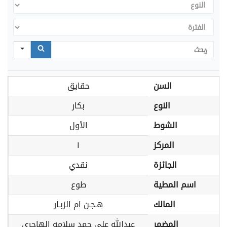
النوع
الفترة
Search
السن
حقايق
النوع
بكار
الشوط
الأول
المركز
١
الجائزة
نقدي
اسم المطية
طوع
المالك
هـجـن ام الزبـار
المضمر
عبدالله علي حمد سلامه الهاجري