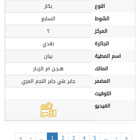
النوع
بكار
الشوط
السابع
المركز
٢
الجائزة
نقدي
اسم المطية
بيان
المالك
هـجـن ام الزبـار
المضمر
جابر علي جابر النجم المري
التوقيت
الفيديو
«
‹
...
1
2
3
4
5
...
›
»