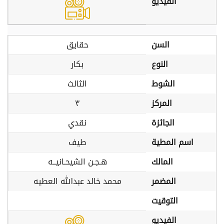
الفيديو
السن
حقايق
النوع
بكار
الشوط
الثالث
المركز
٣
الجائزة
نقدي
اسم المطية
طيف
المالك
هـجـن الشيحـانيــه
المضمر
محمد خالد عبدالله العطيه
التوقيت
الفيديو