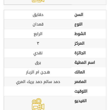
السن
حقايق
النوع
قعدان
الشوط
الرابع
المركز
٣
الجائزة
نقدي
اسم المطية
برق
المالك
هـجـن ام الزبـار
المضمر
حمد سالم حمد بريك المري
التوقيت
الفيديو