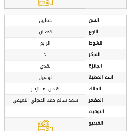
السن
حقايق
النوع
قعدان
الشوط
الرابع
المركز
٢
الجائزة
نقدي
اسم المطية
لوسيل
المالك
هـجـن ام الزبـار
المضمر
سعد سالم حمد الهولي النعيمي
التوقيت
الفيديو