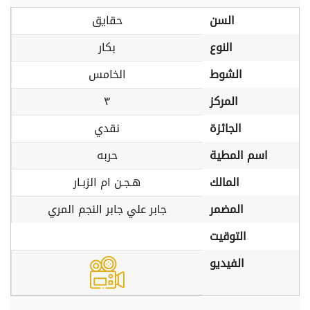
السن
حقايق
النوع
بكار
الشوط
الخامس
المركز
٣
الجائزة
نقدي
اسم المطية
حربه
المالك
هـجـن ام الزبـار
المضمر
جابر علي جابر النجم المري
التوقيت
الفيديو