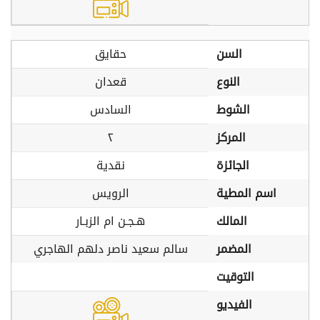
السن
حقايق
النوع
قعدان
الشوط
السادس
المركز
٢
الجائزة
نقدية
اسم المطية
الرويس
المالك
هـجـن ام الزبـار
المضمر
سالم سعيد ناصر دلهم الهاجري
التوقيت
الفيديو