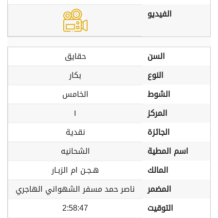
الفيديو
السن
حقايق
النوع
بكار
الشوط
الخامس
المركز
١
الجائزة
نقدية
اسم المطية
الشحانيه
المالك
هـجـن ام الزبـار
المضمر
ناصر حمد مسفر الشهواني الهاجري
التوقيت
2:58:47