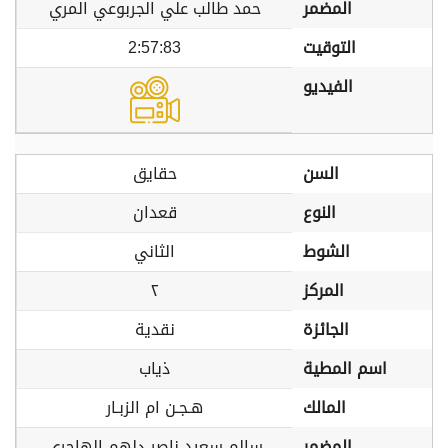
المضمر
حمد طالب علي الجربوعي المري
التوقيت
2:57:83
الفيديو
السن
حقايق
النوع
قعدان
الشوط
الثاني
المركز
٢
الجائزة
نقدية
اسم المطية
ذياب
المالك
هـجـن ام الزبـار
المضمر
سالم سعيد ناصر دلهم الهاجري