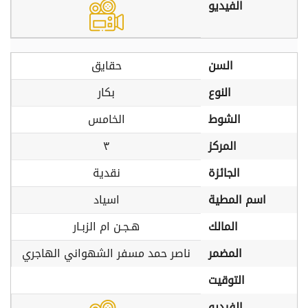
الفيديو
السن
حقايق
النوع
بكار
الشوط
الخامس
المركز
٣
الجائزة
نقدية
اسم المطية
اسياد
المالك
هـجـن ام الزبـار
المضمر
ناصر حمد مسفر الشهواني الهاجري
التوقيت
الفيديو