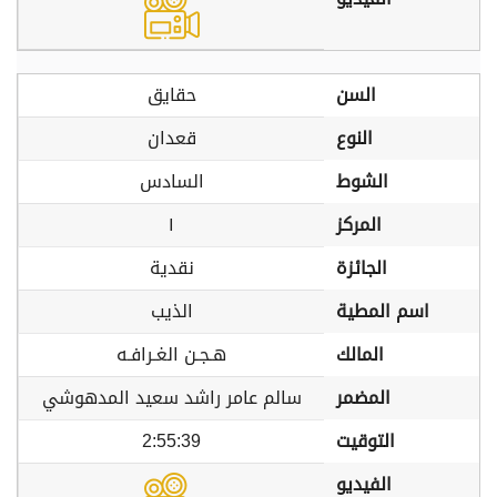
السن
حقايق
النوع
قعدان
الشوط
السادس
المركز
١
الجائزة
نقدية
اسم المطية
الذيب
المالك
هـجـن الغـرافـه
المضمر
سالم عامر راشد سعيد المدهوشي
التوقيت
2:55:39
الفيديو