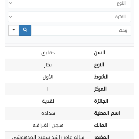
النوع
الفترة
Search
السن
حقايق
النوع
بكار
الشوط
الأول
المركز
١
الجائزة
نقدية
اسم المطية
هداده
المالك
هـجـن الغـرافـه
المضمر
سالم عامر راشد سعيد المدهوشي