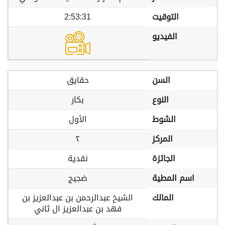
التوقيت
2:53:31
الفيديو
السن
حقايق
النوع
بكار
الشوط
الأول
المركز
٢
الجائزة
نقدية
اسم المطية
ضجيج
المالك
الشيخ عبدالرحمن بن عبدالعزيز بن
فهد بن عبدالعزيز ال ثاني