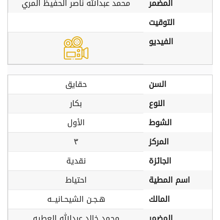
المضمر
محمد عبدالله ناصر الحفيظ المري
التوقيت
الفيديو
السن
حقايق
النوع
بكار
الشوط
الأول
المركز
٣
الجائزة
نقدية
اسم المطية
احتياط
المالك
هـجـن الشيحـانيــه
المضمر
محمد خالد عبدالله العطيه