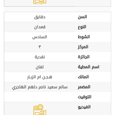
السن
حقايق
النوع
قعدان
الشوط
السادس
المركز
٣
الجائزة
نقدية
اسم المطية
لفان
المالك
هـجـن ام الزبـار
المضمر
سالم سعيد ناصر دلهم الهاجري
التوقيت
الفيديو