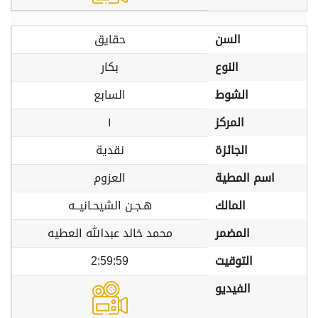
السن
حقايق
النوع
بكار
الشوط
السابع
المركز
١
الجائزة
نقدية
اسم المطية
العزوم
المالك
هـجـن الشيحـانيــه
المضمر
محمد خالد عبدالله العطيه
التوقيت
2:59:59
الفيديو