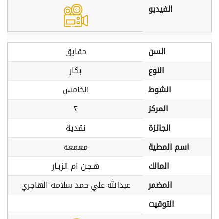
الفيديو
السن
حقايق
النوع
بكار
الشوط
الخامس
المركز
٢
الجائزة
نقدية
اسم المطية
معمعه
المالك
هـجـن ام الزبـار
المضمر
عبدالله علي حمد سلامه الهاجري
التوقيت