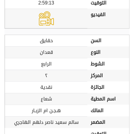
التوقيت
2:59:13
الفيديو
السن
حقايق
النوع
قعدان
الشوط
الرابع
المركز
٢
الجائزة
نقدية
اسم المطية
شعاع
المالك
هـجـن ام الزبـار
المضمر
سالم سعيد ناصر دلهم الهاجري
التوقيت