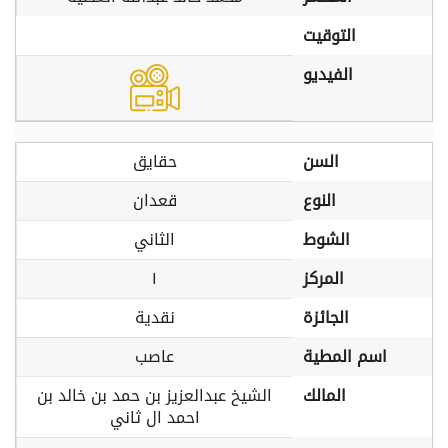
التوقيت
الفيديو
السن
حقايق
النوع
قعدان
الشوط
الثاني
المركز
١
الجائزة
نقدية
اسم المطية
عاصب
المالك
الشيخ عبدالعزيز بن حمد بن خالد بن
احمد ال ثاني