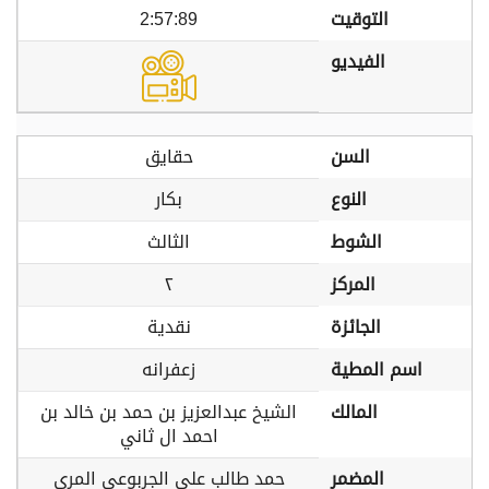
التوقيت
2:57:89
الفيديو
السن
حقايق
النوع
بكار
الشوط
الثالث
المركز
٢
الجائزة
نقدية
اسم المطية
زعفرانه
المالك
الشيخ عبدالعزيز بن حمد بن خالد بن
احمد ال ثاني
المضمر
حمد طالب علي الجربوعي المري