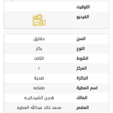
التوقيت
الفيديو
السن
حقايق
النوع
بكار
الشوط
الثالث
المركز
١
الجائزة
نقدية
اسم المطية
طماعه
المالك
هـجـن الشيحـانيــه
المضمر
محمد خالد عبدالله العطيه