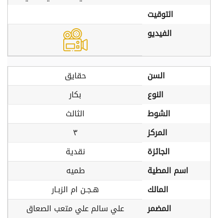
التوقيت
الفيديو
السن
حقايق
النوع
بكار
الشوط
الثالث
المركز
٣
الجائزة
نقدية
اسم المطية
طميه
المالك
هـجـن ام الزبـار
المضمر
علي سالم علي متعب الصعاق