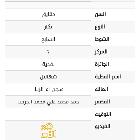
السن
حقايق
النوع
بكار
الشوط
السابع
المركز
٢
الجائزة
نقدية
اسم المطية
شهاليل
المالك
هـجـن ام الزبـار
المضمر
حمد محمد علي محمد الجرحب
التوقيت
الفيديو