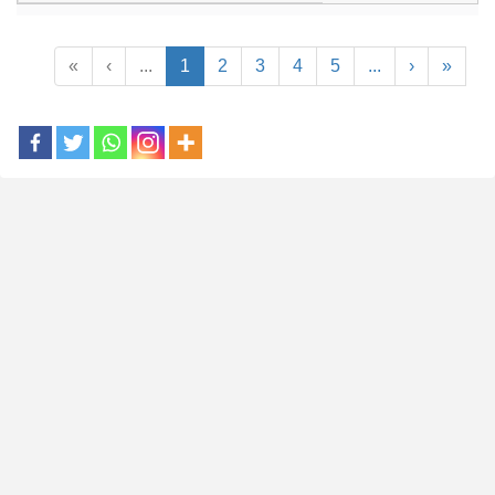
«
‹
...
1
2
3
4
5
...
›
»