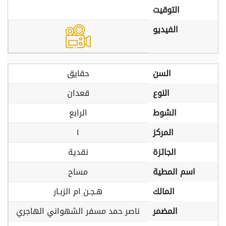
التوقيت
الفيديو
السن
حقايق
النوع
قعدان
الشوط
الرابع
المركز
١
الجائزة
نقدية
اسم المطية
مساح
المالك
هـجـن ام الزبـار
المضمر
ناصر حمد مسفر الشهواني الهاجري