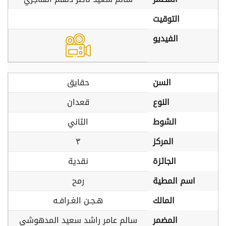
التوقيت
الفيديو
السن
حقايق
النوع
قعدان
الشوط
الثاني
المركز
٣
الجائزة
نقدية
اسم المطية
رمح
المالك
هـجـن الغـرافـه
المضمر
سالم عامر راشد سعيد المدهوشي