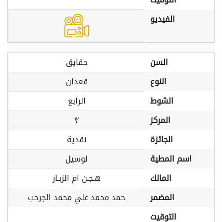
الفيديو
السن
حقايق
النوع
قعدان
الشوط
الرابع
المركز
٣
الجائزة
نقدية
اسم المطية
لوسيل
المالك
هـجـن ام الزبـار
المضمر
حمد محمد علي محمد الجرحب
التوقيت