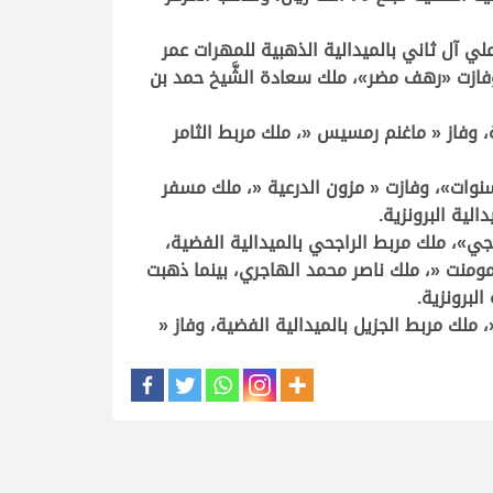
لي آل ثاني بالميدالية الذهبية للمهرات عمر
، وفازت «رهف مضر»، ملك سعادة الشَّيخ حمد بن
ة، وفاز « ماغنم رمسيس «، ملك مربط الثامر
ت المهرة « شموع العناية «، ملك ماجد بن محمد النخيش، الفوزَ بالميدالية الذهبية لفئة المهرات عمر «2 و3 سنوات»، وفازت « مزون الدرعية «، ملك مسفر
لية البرونزية.
سلطان أر جي»، ملك مربط الراجحي بالميدالية الفضية،
مومنت «، ملك ناصر محمد الهاجري، بينما ذهبت
لبرونزية.
ملك مربط الجزيل بالميدالية الفضية، وفاز «