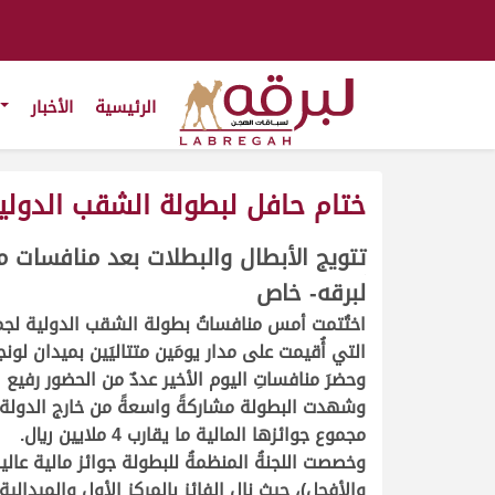
الرئيسية
الأخبار
ختام حافل لبطولة الشقب الدولية
تتويج الأبطال والبطلات بعد منافسات م
لبرقه- خاص
<
اختُتمت أمس منافساتُ بطولة الشقب الدولية لجما
التي أُقيمت على مدار يومَين متتاليَين بميدان ل
وحضرَ منافساتِ اليوم الأخير عددٌ من الحضور رف
مجموع جوائزها المالية ما يقارب 4 ملايين ريال.