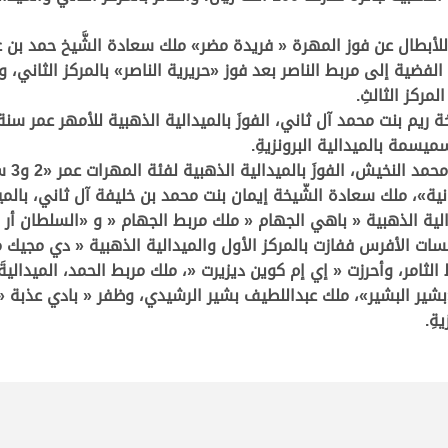
للأبطال عن فوز المهرة « فريدة مضر» ملك سعادة الشَّيخ حمد بن ع
 الفضية إلى مربط الناصر بعد فوز «حريرية الناصر» بالمركز الثاني
مركز الثالثِ.
 ريم بنت محمد آل ثاني، الفوزَ بالميدالية الذهبية للأمهر عمر سن
يسمة بالميدالية البرونزيةِ.
وحقَّق
ة»، ملك سعادة الشّيخة إيمان بنت محمد بن خليفة آل ثاني، بالميدا
و3» سنوات، فاز بالميدالية الذهبية « باهي الجهام « ملك مربط الجهام « و «ال
فسات الأفرس ففازت بالمركز الأول والميدالية الذهبية « دي مجيك 
ثامر، وأحرزت « إي إم كوين ديزيرت «، ملك مربط الحمد، الميداليةَ ا
بشير البشير»، ملك عبداللطيف بشير الرشيدي، وظفر « بادي عذبة «، 
ةِ.