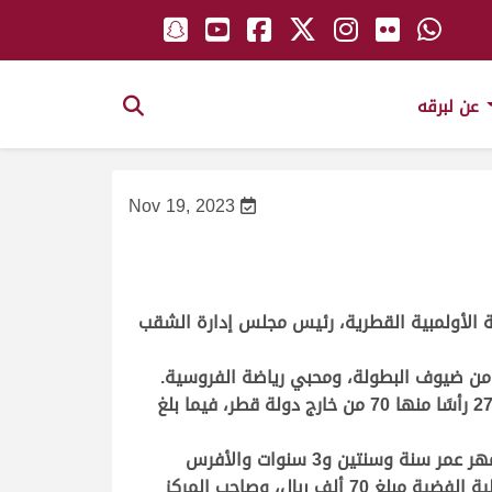
عن لبرقه
Nov 19, 2023
نة الأولمبية القطرية، رئيس مجلس إدارة الشقب
ت من ضيوف البطولة، ومحبي رياضة الفروسية.
وشهدت البطولة مشاركةً واسعةً من خارج الدولة، حيث وصل عدد الخيل المسجلة للمشاركة فيها إلى ما يزيد على 272 رأسًا منها 70 من خارج دولة قطر، فيما بلغ
وخصصت اللجنةُ المنظمةُ للبطولة جوائز مالية عالية للفائزين بالمراكز الأولى للأبطال في جميع الفئات (المهرات والأمهر عمر سنة وسنتين و3 سنوات والأفرس
والأفحل)، حيث نال الفائز بالمركز الأول والميدالية الذهبية جائزة قدرها 100 ألف ريال، والفائز بالمركز الثاني والميدالية الفضية مبلغ 70 ألف ريال، وصاحب المركز