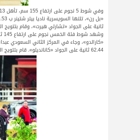
.
ثانية على الجواد «تشارلي هيرت»، وقام بتتويج ا
62.44 ثانية على الجواد «كانانديلو». قام بتتويج الفائزين السيد سالمين السويدي، المدير الرياضي للبطولة.
.