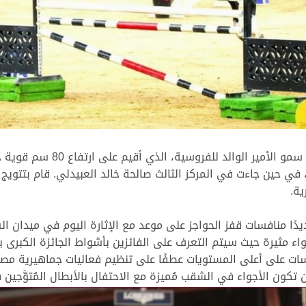
جاءت منافسات الشوط المحلي على
، في حين جاءت في المركز الثالث صالحة خالد العبيدلي. قام بتتويج
ية.
دًا منافسات قفز الحواجز على موعد مع الإثارة اليوم في ميدان
جواء مثيرة حيث سيتم التعرف على الفائزين بأشواط الجائزة الكبرى 
على أعلى المستويات عطفًا على تنظيم فعاليات جماهيرية مصاحبة
تكون الأجواء في الشقب مُميزة مع الاحتفال بالأبطال المُتوَّجي