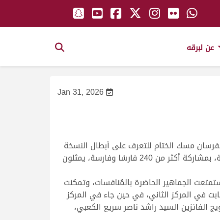
عن لبرقه
Jan 31, 2026
الفرسان مسك الختام للتعرف على أبطال النسخة
الأولى التي تأتي ضمن جولات الدوحة للفروسية لعام 2026 بعد النجاح الكبير الذي حققته على مدار جولاتها الماضية، بمشاركة أكثر من 240 فارسًا وفارسة، يمثلون
 نجوم (6 حواجز) حيث بلغت الإثارة ذروتها ببلوغ ارتفاع الحاجز 190 سم، حيث استمتعت الجماهير الحاضرة بالمُنافسات، وتمكنت
ابت في المركز الثاني، في حين جاء في المركز
 الفائزين السيد راشد ناصر سريع الكعبي،