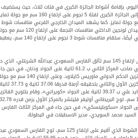
نجوم على ارتفاع 150 سم مع جولة تمايز، إضافة
 140 سم، يعقبها شوط 5 نجوم على ارتفاع 150 سم من جولتين.
الجواد كويساندرا، تلاه القطري فالح سويد العجمي صاحب المركز الثاني ب
61.48 ثانية على الجواد جوليوس. قام
الإيطالي إيمانويل
التوالي، في حين جاء في المركز الثالث العراقي زايد علي ب 39.37 ثانية على الجواد 
 السيد محمد السويدي، مدير الاسطبلات في البطولة.
ثانية على الجواد «لالا عايشة»، وجاء مواطنه محمد