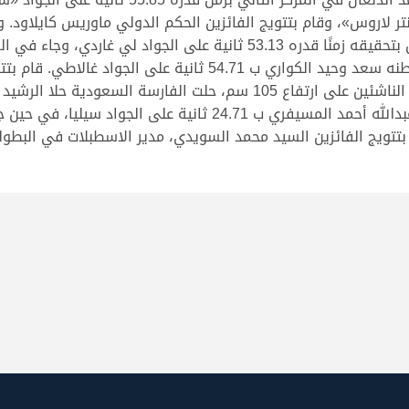
الفارس السعودي فهد الشمري على المركز الأول بتحقيقه زمنًا قدره 53.13 
قدره 53.95 ثانية على الجواد كاناو، تلاه ثالثًا مواطنه سعد وحيد الك
الجواد كروسنق، وجاء في المركز الثاني الفارس عبدالله أحمد المسي