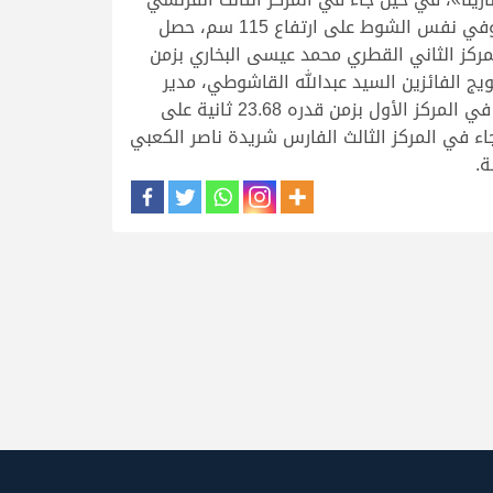
جيان فرانسوا روندو ب 59.49 ثانية على الجواد «إنتر لاروس»، وقام بتتويج الفائزين الحكم الدولي ماوريس كايلاود. وفي نفس الشوط على ارتفاع 115 سم، حصل
ثانية على الجواد لي غاردي، وجاء في المركز الثاني القطري محمد عيسى البخاري بزمن
واري ب 54.71 ثانية على الجواد غالاطي. قام بتتويج الفائزين السيد عبدالله القاشوطي، مدير
التسويق والاتصال في البطولة. وفي شوط لفئة الناشئين على ارتفاع 105 سم، حلت الفارسة السعودية حلا الرشيد في المركز الأول بزمن قدره 23.68 ثانية على
فري ب 24.71 ثانية على الجواد سيليا، في حين جاء في المركز الثالث الفارس شريدة ناصر الكعبي