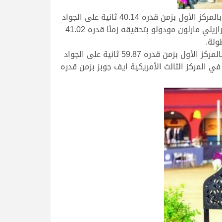
وفي شوط 5 نجوم على ارتفاع 155 سم، تأهل 13 فارسًا إلى جولة التمايز، حيث توجت الأمريكية كريستين فانديرفين بالمركز الأول بزمن قدره 40.14 ثانية على الجواد
«بل رن»، تلتها السويسرية ناديا بيتر شتينر ب 40.53 ثانية على الجواد «كليرراوند»، في حين جاء في المركز الثالث البرازيلي مارلون مودولو بتحقيقه زمنًا قدره 41.02
ولة.
وشهد شوط فئة الخمس نجوم على ارتفاع 145 ثانية إثارة بين الفرسان، حيث توج الفارس الألماني فيليب وايشابت بالمركز الأول بزمن قدره 59.87 ثانية على الجواد
ى الجواد «فالينتينو»، في حين جاءت في المركز الثالث الأمريكية ايف جوبز بزمن قدره