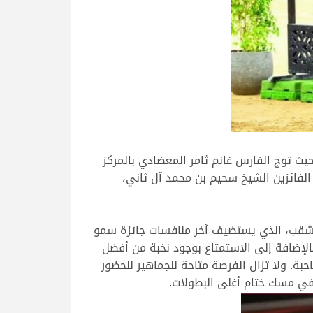
 هامش جائزة سمو الأمير الوالد للفروسية، الذي أقيم على ارتفاع 80 سم قوية حيث توج الفارس غانم ثامر المعضادي بالمركز
 الفائزين الشيخ سحيم بن محمد آل ثاني،
 الشقب، الذي يستضيف آخر منافسات جائزة سمو
بالإضافة إلى الاستمتاع بوجود نخبة من أفضل
. ولا تزال الفرصة متاحة للجماهير للحضور
ن في مسك ختام أغلى البطولات.