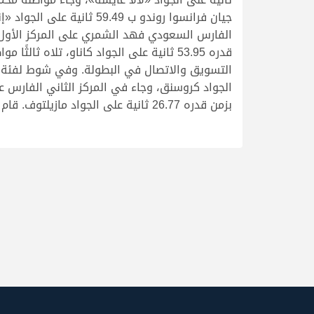
بزمن قدره 26.77 ثانية على الجواد مازيلتوف. قام بتتويج الفائزين السيد محمد السويدي، مدير الاسطبلات في البطولة.