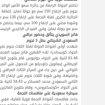
سم مع جولة تمايز. وفي الميدان الخارجي الرئيسي أيضًا، ستقام منافسات شوط 3 نجوم على ارتفاع
فالح السويدي يتألق وحضور عراقي
السعودي الشربتلي بطل 3 نجوم
على الجواد «كونساغروس». وقام بتتويج الفائزين
سيطرة سعودية على منافسات النجمة