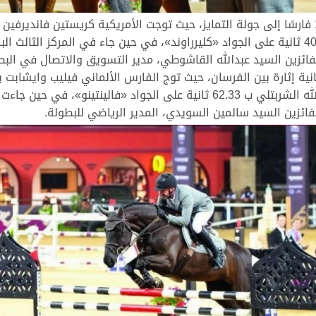
لفائزين السيد عبدالله القاشوطي، مدير التسويق والاتصال في البط
«كارالدو»، وجاء في المركز الثاني السعودي عبدالله الشربتلي ب 62.33 ثانية عل