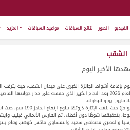
الفيديو
الصور
نتائج السباقات
مواعيد السباقات
المزيد
 الشقب
هدها الأخير اليوم
ليوم بإقامة أشواط الجائزة الكبرى على ميدان الشقب، حيث يترقب 
وكان أقوى التحديات في شوط الخمس
لشوط، بتحقيقها شوطًا دون أخطاء، ثم الفارس الألماني فيليب وايش
ارسيا والمصري مصطفى سعيد والنمساوي ماكس كوهنر. وقام بتتويج