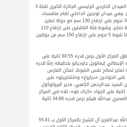
تختتم الجولة الرابعة من جائزة سمو الأمير الوالد اليوم، بإقامة أشواط الجائزة الكبرى في فئات ثلاث، حيث يستضيف الميدان الخارجي الرئيسي الجائزة الكبرى لفئة 3
 إلى الجائزة الكبرى لفئة 5 نجوم على ارتفاع 160 سم مع جولة تمايز، وفي ميدان لونجين الداخلي تقام منافسات
الجائزة الكبرى لفئة النجمة على ارتفاع 130 سم مع جولة تمايز. كما يشهد الميدان الخارجي الفرعي منافسات شوط 3 نجوم على ارتفاع 130 سم مع جولة تمايز،
وشوط محلي على ارتفاع 100 سم، بينما يحتضن ميدان لونجين الداخلي منافسات النجمة على ارتفاع 120 سم مع جولة تمايز، وشوط فئة الناشئين على ارتفاع 110
شهدت أولى أشواط الجولة لفئة الثلاث نجوم على ارتفاع 145 سم تألق الفارس السعودي عبدالله الشربتلي، الذي حقق المركز الأول بزمن قدره 60.55 ثانية على
 61.2 ثانية على الجواد وذنان، في حين جاء الإيطالي إيمانويل جاوديانو بتحقيقه زمنًا قدره
 بتتويج الفائزين الحكم الدولي ماوريس كايلاود. وعلى ارتفاع 140 سم مع جولة تمايز لصالح نفس الشوط، تمكن الفارس
 جاوديانو من الحصول على المركزين الأول والثاني بتحقيقه أزمنة قدرها 37.06 ثانية و 37.73 ثانية على الجوادين «دياروغ» و«تشابريلو» على
«كويراني»، وقام بتتويج الفائزين السيد عبدالرحمن الكعبي، مدير البروتوكول
والضيافة. وفي شوط الثلاث نجوم على ارتفاع 130 سم، توج البريطاني أوليفر فليتشر بالمركز الأول بزمن قدره 32.78 ثانية على الجواد «كراك بلو»، تلاه في المركز
الثاني السعودي محمد العساكر ب 34.43 ثانية على الجواد «سكوبلينسكي»، في حين جاء في المركز الثالث الفارس المصري عبدالله هيثم بزمن قدره 34.68 ثانية
جاءت منافسات أشواط النجمة قوية للغاية، ففي الشوط الذي أقيم على ارتفاع 125 سم، توج الفارس السعودي عبدالله عبدالعزيز آل الشيخ بالمركز الأول ب 55.41
 الدلعان في المركز الثاني بزمن قدره 55.85 ثانية على الجواد «سارينا»، في حين جاء في المركز الثالث الفرنسي