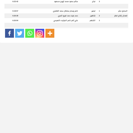
3
نجاح
سالم سعيد محمد لزيوح مسعود
6:22:42
السابع عشر
1
لبصير
ناصر وسام سلطان سعد الهاجري
6:18:57
قعدان
إنتاج قطر
2
شاهين
حمد بخيت حمد قريع المري
6:20:39
3
الشهم
علي ثامر ناصر المزايده النعيمي
6:20:94