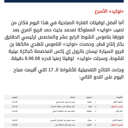
.
«نوايد» الأسرع
أما أفضل توقيتات الفترة الصباحية في هذا اليوم فكان من
نصيب
«
نوايد
»
المملوكة لمحمد بخيت حمد قريع المري بعد
فوزها بناموس الشوط الرابع عشر والمخصص لرئيسي الحقايق
بكار إنتاج قطر، وحصدت
«
نوايد
»
الناموس لتهدي مالكها بن
قريع السيارة نيسان باترول إي إكس المخصصة كجائزة عينية
للشوط، وسجلت
«
نوايد
»
توقيتا زمنيا قدره 6.06.08 دقيقة.
وجاءت النتائج التفصيلية للأشواط الـ 17 التي أقيمت صباح
اليوم على النحو التالي:
.
.
الأشواط
المطية
المالك
التوقيت
الشوط الأول
1
الذيبة
عبيد حمد بريك لحيمر المري
6:11:92
رئيسي الحقايق
2
تليلة
ناصر عبدالله أحمد عبدالله المسند
6:12:02
بكار إنتاج
3
منعوتة
سالم عبيد حمد الفهيدة المري
6:13:99
الشوط الثاني
1
عرقان
محمد فيصل جبر الرمزاني النعيمي
6:09:37
رئيسي الحقايق
2
الكايف
حمد حزام راشد عبدالله قرح
6:09:92