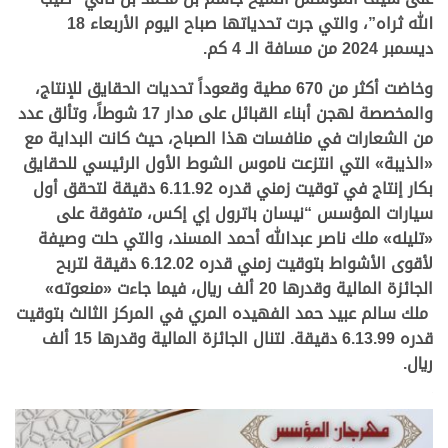
الله ثراه”،
والتي
جرت
تحدياتها
صباح
اليوم
الأربعاء
18
ديسمبر
2024
من مسافة الـ 4 كم.
وخاضت أكثر من 670 مطية وقعوداً تحديات الحقايق للإنتاج،
والمخصصة لهجن أبناء القبائل على مدار 17 شوطاً، وتألق عدد
من الشعارات في منافسات هذا الصباح، حيث كانت البداية مع
«الذيبة» التي انتزعت ناموس الشوط الأول الرئيسي للحقايق
بكار إنتاج في توقيت زمني قدره 6.11.92 دقيقة لتحقق أول
سيارات المؤسس “نيسان باترول إي إكس، متفوقة على
«تليله» ملك ناصر عبدالله أحمد المسند، والتي حلت وصيفة
لأقوى الأشواط بتوقيت زمني قدره 6.12.02 دقيقة لتربح
الجائزة المالية وقدرها 20 ألف ريال، فيما جاءت «منعوته»
ملك سالم عبيد حمد الفهيده المري في المركز الثالث بتوقيت
قدره 6.13.99 دقيقة. لتنال الجائزة المالية وقدرها 15 ألف
ريال.
.