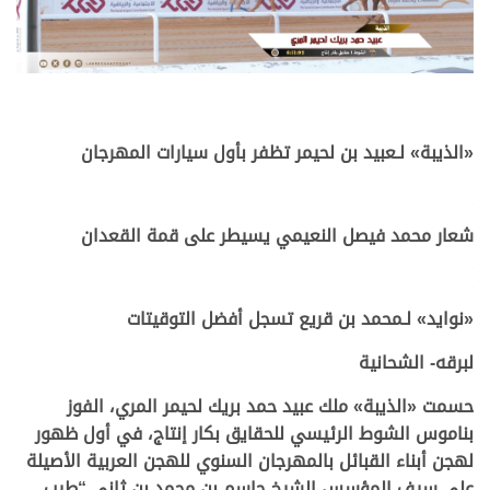
«الذيبة» لـعبيد بن لحيمر تظفر بأول سيارات المهرجان
.
.
شعار محمد فيصل النعيمي يسيطر على قمة القعدان
.
.
«نوايد» لـمحمد بن قريع تسجل أفضل التوقيتات
لبرقه- الشحانية
حسمت
«
الذيبة
»
ملك
عبيد حمد بريك لحيمر المري،
الفوز
بناموس
الشوط
الرئيسي
للحقايق
بكار
إنتاج،
في
أول
ظهور
لهجن أبناء القبائل بالمهرجان السنوي للهجن العربية الأصيلة
على سيف المؤسس الشيخ جاسم بن محمد بن ثاني “طيب