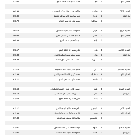
قعدان إنتاج
3
مجوخ
محمد سالم محمد فهيد المري
6:10:43
الشوط الثالث
1
مراسيل
راشد كاسب خليفة سيف المسافري
6:08:45
بكار إنتاج
2
الوذنا
عمر عبدالعزيز خالد عبدالله العطية
6:08:46
3
شواهين
محمد علي جابر حمد الحنزاب
6:10:70
الشوط
الرابع
1
ظبيان
ناصر خالد ناصر الحباب الهاجري
6:07:10
قعدان
إنتاج
2
ادهم
مسفر فهد علي سفران المري
6:08:20
3
غزلان
عبدالله سعيد محمد المري
6:09:00
الشو
ط الخامس
1
جنى
علي محمد زيد انديله المري
6:07:17
بكار إنتاج
2
خيال
محمد سالم محمد الفهيدة المري
6:08:83
3
جسورة
طالب صالح طالب عقيل النابت
6:11:48
الشوط السادس
1
لازم
سعيد عامر سعيد محمد الفهيده
6:10:10
قعدان
إنتاج
2
مستحيل
محمد كردي طالب المنخس المري
6:10:84
3
منصور
محمد علي حمد علي المري
6:11:11
الشوط السابع
1
غزلان
فيصل هادي فيصل العجب الشهواني
6:10:54
بكار إنتاج
2
جناب
حمد جرالله سالم فهيد المكسور
6:13:19
3
وقاء
علي محمد زيد انديله المري
6:13:74
الشوط الثامن
1
الرهاوي
علي محمد سالم الزبدان المري
6:13:17
قعدان
إنتاج
2
مبهج
ناصر عبدالله أحمد عبدالله المسند
6:13:38
3
الشميمي
حزام راشد محسن راشد انديله
6:14:44
الشوط التاسع
1
رهاوة
عبدالله محمد علي الحسناء المري
6:13:01
بكار إنتاج
2
رفقة
ناصر سالم سعيد محمد العيده
6:19:25