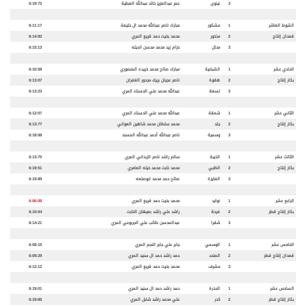
3
نينوى
عمر عبدالعزيز خالد عبدالله العطية
6:19:72
الشوط العاشر
1
مشكور
مبارك ناصر عبدالله محمد ال خليفة
6:11:17
قعدان
إنتاج
2
مذخور
محمد بخيت حمد قريع المري
6:14:92
3
مدلل
حزام زيد محمد محسن انديله
6:15:13
الحادي عشر
1
الشبابية
مبارك صالح محمد خريده المنصوري
6:10:58
بكار
إنتاج
2
هقوة
ناصر عجيان بريك مجدور الغفران
6:13:07
3
لسعة
عبدالله محمد علي الحسناء المري
6:13:23
الثاني عشر
1
شمقة
عبدالله محمد علي الحسناء المري
6:12:07
بكار
إنتاج
2
جلد
محمد سلطان محمد شاهين العواني
6:13:77
3
وسمية
ناصر عبدالله أحمد عبدالله المسند
6:18:08
الثالث عشر
1
الذيبة
سالم راشد ناصر الزبداني المري
6:13:75
بكار
إنتاج
2
الظبي
محمد نابت محمد خيله العامري
6:19:51
3
الفايزة
صالح حمد محمد ابوصلعه
6:19:89
الرابع عشر
1
نوايد
محمد بخيت حمد قريع المري
6:06:08
بكار
إنتاج قطر
2
فرحة
راشد علي راشد بعيهان النابت
6:10:04
3
شقرا
عبدالمحسن طالب علي الجربوعي المري
6:14:21
الخامس عشر
1
الوسمي
جابر علي جابر النجم المري
6:08:15
قعدان
إنتاج قطر
2
المتحد
حمد راشد حمد ال سنيد المري
6:09:29
3
مشرف
محمد بخيت حمد قريع المري
6:12:12
السادس عشر
1
الحذرة
حمد راشد حمد ال سنيد المري
6:19:01
بكار
إنتاج قطر
2
كدر
علي محمد راشد شابل المري
6:19:66