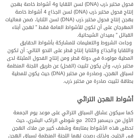
فحول مختبر ذرب (DNA) لسن اللقايا و4 أشواط خاصة بهجن
إنتاج فحول مختبر ذرب (DNA) لسن الجذاع 4 أشواط خاصة
بهجن إنتاج فحول مختبر ذرب (DNA) لسن الثنايا، ضمن فعاليات
المهرجان على أن تكون للأشواط العامة فقط ” لهجن أبناء
القبائل ” بميدان الشيحانية.
وجاءت الشروط والتعليمات للمشاركة بأشواط الحقايق
واللقايا والجذاع والثنايا إنتاج قطر على النحو التالي: أن تكون
المطية مولودة في دولة قطر ومن إنتاج الفحول المثبتة لدى
مختبر ذرب، وأن يكون تثبيت (الفحل) عن طريق اللجنة المنظمة
لسباق الهجن، وصادرة من مختبر (DNA) حيث يكون للمطية
بطاقة تثبيت صادرة من مختبر ذرب.
<
أشواط الهجن التراثي
كما سيكون عشاق السباق التراثي على موعد يوم الجمعة
الأول من ديسمبر 2023 مع شوطي الراكب البشري، حيث
تحظى هذه الأشواط بمتابعة وشغف كبير من ملاك الهجن
في الخليج، ولذلك رصدت لهما اللجنة المنظمة لسباق الهجن