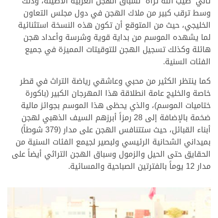
ثاني “طيب الله ثراه” لسباق الهجن العربية الأصيلة، وذلك
وسط ترقب كبير من ملاك الهجن في دول مجلس التعاون
الخليجي، حيث من المتوقع أن تكون هذه النسخة استثنائية
لما يشهده الموسم من بداية قوية وشرسة وأعداد هجن
هائلة وكذلك تسجيل الهجن للتوقيتات المميزة في جميع
الفئات السنية.
كما ينتظر الكثير من محبي وعاشقي رياضة التراث في قطر
خاصة والخليج عامة انطلاقة هذا المهرجان الكبير (باكورة
ختاميات الموسم)، والذي يحظى هذا الموسم بجوائز مالية
ضخمة بالإضافة إلى 28 رمزاً أبرزهم السيف الذهبي لهجن
أبناء القبائل، حيث ستتنافس الهجن على مدار (379 شوطاً)
بميداني الشحانية الرئيسي ولبصير لجيمع الفئات السنية من
الحقايق حتى الحيل والزمول وسباق الهجن التراثي أيضاً على
مدار 12 يوماً بالفترتين الصباحية والمسائية.
<