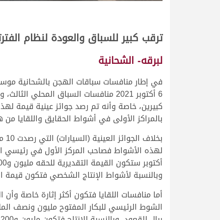
ترقب كبير للسباق والعودة لنظام الفتر
لبرقه- الشحانية
6 أكتوبر 2021 منافسات السباق المحلي ال
بالمراكز الأولى في أشواط الحقايق واللقايا من 
وبالنسبة لأشواط الإنتاج الشخصي فتكون قيمة البكرة مليون ريا
أما منافسات اللقايا فتكون أكثر إثارة خاصة وأن ا
ريال للقعود، وبالنسبة للإنتاج فتكون مليون و200 ألف ريال للبكرة مقابل مليون للقعود.