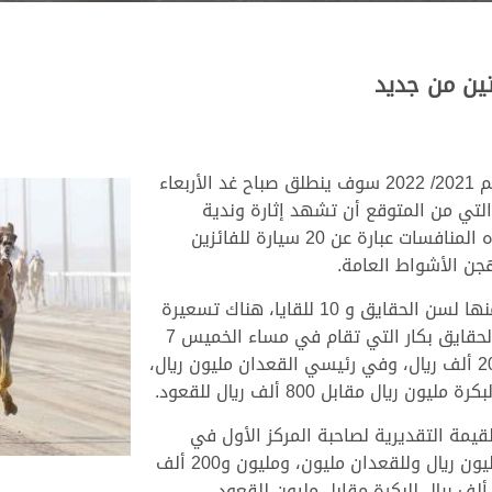
تين من جديد
في إطار منافسات سباقات الهجن بالشحانية موسم 2021/ 2022 سوف ينطلق صباح غد الأربعاء
ثالث، والتي من المتوقع أن تشهد إثارة وندية
كبيرين، خاصة وأنه تم رصد جوائز عينية قيمة لهذه المنافسات عبارة عن 20 سيارة للفائزين
هجن الأشواط العامة.
بخلاف الجوائز العينية (السيارات) التي رصدت 10 منها لسن الحقايق و 10 للقايا، هناك تسعيرة
لهذه الأشواط فصاحب المركز الأول في رئيسي الحقايق بكار التي تقام في مساء الخميس 7
أكتوبر ستكون القيمة التقديرية للحقه مليون و200 ألف ريال، وفي رئيسي القعدان مليون ريال،
ل مقابل 800 ألف ريال للقعود.
لقيمة التقديرية لصاحبة المركز الأول في
الشوط الرئيسي للبكار المفتوح مليون ونصف المليون ريال وللقعدان مليون، ومليون و200 ألف