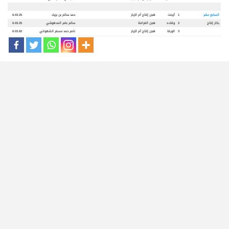
السابع عشر
1
أرجنت
هجن إنتاج أم الزبار
حمد سالم بن بريك
6.03.25
بكار إنتاج
2
وقاده
هجن الغرافة
سالم عامر المدهوشي
6.03.25
3
الورقا
هجن إنتاج أم الزبار
ناصر حمد مسفر الشهواني
6.03.82