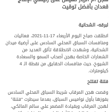
قعدان بأفضل توقيت
.
.
لبرقه- الشحانية
انطلقت صباح اليوم الأربعاء 17-11-2021، فعاليات
ومنافسات السباق المحلي السادس على أرضية ميدان
الشحانية، وشهدت الانطلاقة تألق العديد من
الشعارات الخاصة بهجن أصحاب السمو والسعادة
الشيوخ، حيث منافسات الحقايق من نقطة الـ 4
كيلومترات.
فتنة تفتتح
وقصت هجن المرقاب شريط السباق المحلي السادس
بفوزها بأول نواميس السباق، بعدما سيطرت “فتنة”
لهجن المرقاب وبقيادة المضمر علي سالم المالكي،