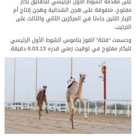
على مقدمة الشوط الأول الرئيسي للحقايق بكار
مفتوح، متفوقة على هجن الشحانية وهجن إنتاج أم
الزبار اللتين جاءتا في المركزين الثاني والثالث على
الترتيب.
وحسمت “فتنة” الفوز بناموس الشوط الأول الرئيسي
للبكار مفتوح في توقيت زمني قدره 6.03.13 دقيقة.