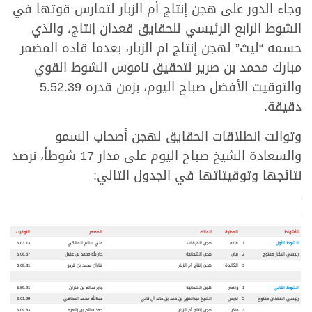
وجاء الدور على هجن إنتاج أم الزبار لتمارس قوتها في
الشوط الرابع الرئيسي للحقايق قعدان إنتاج، والذي
حسمه “ليث” لهجن إنتاج أم الزبار، بعدما قاده المضمر
مبارك محمد بن صرير لتحقيق ناموس الشوط القوي
والتوقيت الأفضل صباح اليوم، بزمن قدره 5.52.39
دقيقة.
وتوالت انطلاقات الحقايق لهجن أصحاب السمو
والسعادة الشيخ صباح اليوم على مدار 17 شوطاً، نرصد
نتائجها وتوقيتاتها في الجدول التالي:
.
.
الأشواط
المطية
المالك
المضمر
التوقيت
الشوط الأول
1
فتنه
هجن المرقاب
علي سالم المالكي
6.03.13
رئيسي البكار مفتوح
2
بيان
هجن الشحانية
جارالله محمد بن عقيل
6.06.57
3
الكايدة
هجن إنتاج أم الزبار
فاران محمد بن قريع
6.08.81
الشوط الثاني
1
واضح
هجن الشحانية
جابر سالم بن فاران
5.59.91
رئيسي القعدان مفتوح
2
ادبس
الشيخ عبدالعزيز بن حمد بن خالد آل ثاني
عبدالله محمد الجحافي
6.01.29
3
منذر
هجن إنتاج أم الزبار
حمد سالم بن زاهره
6.09.83