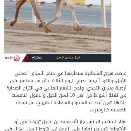
فرضت هجن الشحانية سيطرتها في ختام السباق المحلي
الأول، والتي أقيمت صباح اليوم الثالث عشر من سبتمبر على
أرضية ميدان التحدي، ونجح الشعار العنابي في انتزاع الصدارة
في ثلاثة أشواط من أصل 10 لسن الحيل والزمول، تنافست
خلالها هجن أصحاب السمو والسعادة الشيوخ، من نقطة
الخمسة كيلومترات.
وقاد المضمر البرنس جارالله محمد بن عقيل “زرزف” في أول
الأشواط لتسيطر تماما على القمة في شوط الحيل، وذلك في