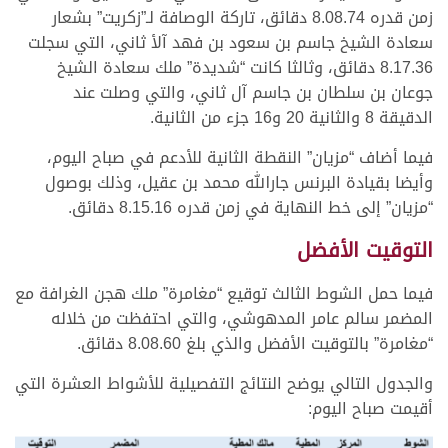
زمن قدره 8.08.74 دقائق، تاركة الوصافة لـ”زكريت” بشعار
سعادة الشيخ جاسم بن سعود بن فهد آلأ ثاني، التي سجلت
8.17.36 دقائق، وثالثا كانت “شديدة” ملك سعادة الشيخ
جوعان بن سلطان بن جاسم آل ثاني، والتي وصلت عند
الدقيقة 8 والثانية 20 و16 جزء من الثانية.
فيما أضاف “مزيان” النقطة الثانية للأدعم في صباح اليوم،
وأيضا بقيادة البرنس جارالله محمد بن عقيل، وذلك بوصول
“مزيان” إلى خط النهاية في زمن قدره 8.15.16 دقائق.
التوقيت الأفضل
فيما حمل الشوط الثالث توقيع “مغامرة” ملك هجن الغرافة مع
المضمر سالم عامر المدهوشي، والتي احتفظت من خلاله
“مغامرة” بالتوقيت الأفضل والذي بلغ 8.08.60 دقائق.
والجدول التالي يوضح النتائج التفصيلية للأشواط العشرة التي
أقيمت صباح اليوم: