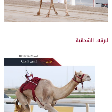
لبرقه- الشحانية