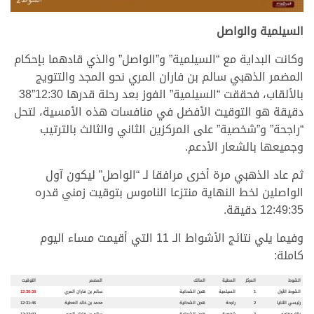
السيلمية والواصل
وكانت البداية مع “السيلمية” و”الواصل” والذي قادهما بإحكام
المضمر الذهبي سالم بن فاران المري نحو المجد والتتويج
بالألقاب، فحققت “السيلمية” الفوز بعد رحلة قدرها 12:30”38
دقيقة هو التوقيت الأفضل في منافسات هذه الأمسية، لتحل
“راجحة” و”شخصية” على المركزين الثاني والثالث بالترتيب
وجميعها بالشعار الأدعم.
ثم عاد الذهبي مرة أخرى مرافقا لـ “الواصل” ليكون آول
الواصلين لخط النهاية منتزعا الناموس بتوقيت زمني قدره
12:49:35 دقيقة.
وفيما يلي نتائج الأشواط الـ 11 التي أقيمت مساء اليوم
كاملة:
الشوط
المركز
المطية
المالك
المضمر
التوقيت
الشوط الأول
1
السيلمية
هجن الشحانية
سالم بن فاران المري
12:30:38
رئيسي الثنايا
2
راجحة
هجن الشحانية
محمد بن خالد العطية
12:31:46