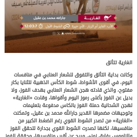
.
الغارية تتألق
وكانت بداية التألق والتفوق للشعار العنابي في منافسات
اليوم، في أقوى الأشواط، شوط الكأس الذهبية للثنايا بكار
مفتوح، والذي قادته هجن الشعار العنابي بهدف الفوز، ولا
بديل عن الفوز بأغلى رموز اليوم وأقواها، وقادت «الغارية»
لهجن الشحانية حملة الفوز بالكاس مدفوعة بتعليمات
وتوجيهات مضمرها القدير جارالله محمد بن عقيل، وتمكنت
«الغارية» من تصدر الشوط القوي رغم الضغط الكبير من
منافسيها، لكنها تصدرت الشوط القوي بجدارة لتحقق الفوز
والناموس بفارق زمني مريح عن أقرب منافسيها، محققة الفوز