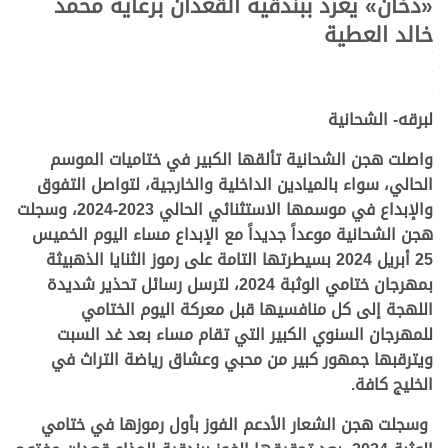
«دخان» يغرد ببندقية القعدان برعاية محمد
خالد العطية
.
.
.
لبرقه- الشحانية
واصلت هجن الشحانية تألقها الكبير في ختاميات الموسم
الحالي، سواء بالميادين الداخلية والخارجية، لتواصل التفوق
والإبداع في موسمها الاستثنائي الحالي 2023-2024، وسجلت
هجن الشحانية موعداً جديداً مع الإبداع مساء اليوم الخميس
25 أبريل 2024 بسيطرتها التامة على رموز الثنايا الذهبيثة
بمهرجان ختامي الوثبة 2024، لترسل رسائل تحذير شديدة
اللهجة إلى كل منافسيها قبل معركة اليوم الختامي
للمهرجان السنوي الكبير التي تقام مساء بعد غد السبت
ويترقبها جمهور كبير من محبي وعشاق رياضة التراث في
الخليج كافة.
وسجلت هجن الشعار الأدعم الفوز بأول رموزها في ختامي