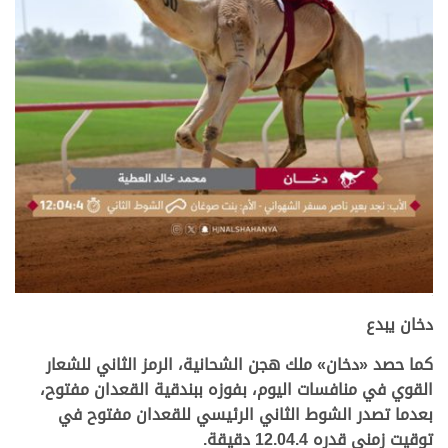
.
دخان يبدع
كما حصد «دخان» ملك هجن الشحانية، الرمز الثاني للشعار
القوي في منافسات اليوم، بفوزه ببندقية القعدان مفتوح،
بعدما تصدر الشوط الثاني الرئيسي للقعدان مفتوح في
توقيت زمني قدره 12.04.4 دقيقة.