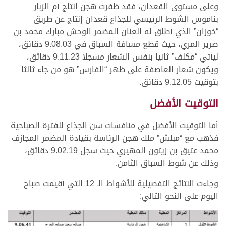
وعلى مستوى القعدان، فقد ظفرت هجن إنتاج أم الزبار
بناموس الشوط الرئيسي للجذاع قعدان إنتاج عن طريق
“خوزان” الذي أطلق له العنان المضمر الوحش مبارك محمد بن
صرير المري، حيث قطع مسافة السباق في 9.08.03 دقائق،
ليأتي “مكلف” ثانيا بنفس الشعار مسجلا 9.11.23 دقائق،
ويكون شعار العاصفة على ظهر “الفارس” هو من جاء ثالثا
بتوقيت 9.12.05 دقائق.
التوقيت الأفضل
أما التوقيت الأفضل في منافسات سن الجذاع للفترة الصباحية
فذهب مع “مبلش” ملك هجن الرئاسة بقيادة المضمر المجازف
محمد عتيق بن زيتون المهيري حيث سجل 9.02.19 دقائق،
وذلك عن شوط السباق الثامن.
وجاءت النتائج التفصيلية للأشواط الـ 12 التي أقيمت صباح
اليوم على النحو التالي: