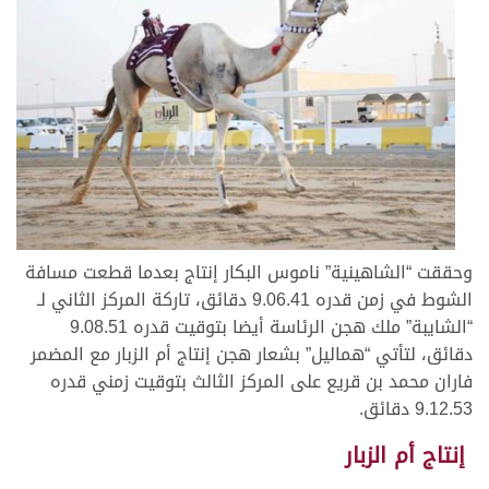
وحققت “الشاهينية” ناموس البكار إنتاج بعدما قطعت مسافة
الشوط في زمن قدره 9.06.41 دقائق، تاركة المركز الثاني لـ
“الشايبة” ملك هجن الرئاسة أيضا بتوقيت قدره 9.08.51
دقائق، لتأتي “هماليل” بشعار هجن إنتاج أم الزبار مع المضمر
فاران محمد بن قريع على المركز الثالث بتوقيت زمني قدره
9.12.53 دقائق.
إنتاج أم الزبار