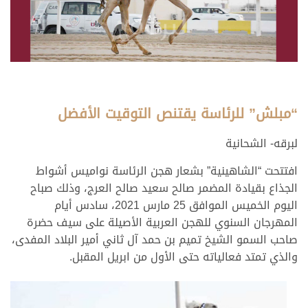
“مبلش” للرئاسة يقتنص التوقيت الأفضل
لبرقه- الشحانية
افتتحت “الشاهينية” بشعار هجن الرئاسة نواميس أشواط
الجذاع بقيادة المضمر صالح سعيد صالح العرج، وذلك صباح
اليوم الخميس الموافق 25 مارس 2021، سادس أيام
المهرجان السنوي للهجن العربية الأصيلة على سيف حضرة
صاحب السمو الشيخ تميم بن حمد آل ثاني أمير البلاد المفدى،
والذي تمتد فعالياته حتى الأول من ابريل المقبل.