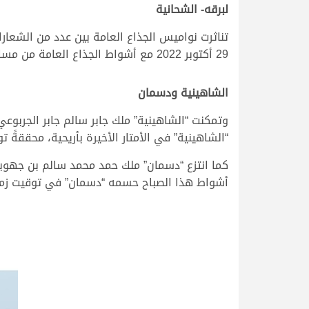
لبرقه- الشحانية
تناثرت نواميس الجذاع العامة بين عدد من الشعارا
29 أكتوبر 2022 مع أشواط الجذاع العامة من مسافة 6 كم والتي جاءت منافساتها قوية وحافلة بالندية.
الشاهينية ودسمان
وتمكنت “الشاهينية” ملك جابر سالم جابر الجربوع
“الشاهينية” في الأمتار الأخيرة بأريحية، محققةً توقيتاً زمنياً 
كما انتزع “دسمان” ملك حمد محمد سالم بن جهويل
أشواط هذا الصباح حسمه “دسمان” في توقيت زمني مميز قدره