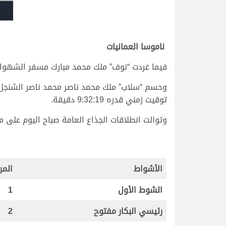
ناموسا العمانيات
فيما غردت “نوف” ملك محمد مبارك مسفر الشهواني، بن
وحسم “سلاب” ملك محمد ناصر محمد ناصر الشنجل، 
توقيت زمني قدره 9:32:19 دقيقة.
وتوالت انطلاقات الجذاع العامة صباح اليوم على مدار 21 شوطا، جرت جميعها من نقطة الـ 6 كيلومترات، وجاءت نتائجها وتوقيتاتها التفصيلية على الن
الأشواط
المر
الشوط الأول
1
رئيسي البكار مفتوح
2