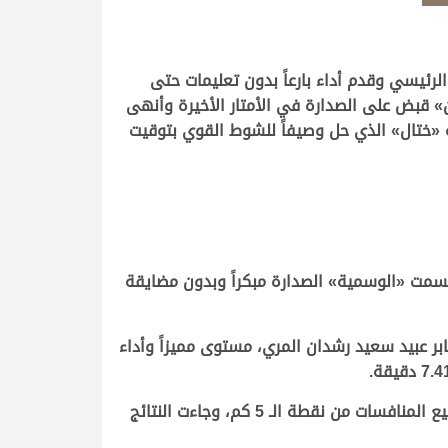
رئيسي وقدم أداء بارعاً بدون تعليمات حتى
» قبض على الصدارة في الأمتار الأخيرة وأنهى
ختال
»
الذي حل وصيفاً للشوط القوي بتوقيت
وحسمت
«
الوسمية
»
الصدارة مبكراً وبدون مضايقة
بر عبيد سعيد رشدان المري
، مستوى مميزاً وأداء
وتوالت انطلاقات الجذاع العامة صباح اليوم على مدار 20 شوطاً، خصصت 4 منها للإنتاج وشوطان إنتاج قطر، وجرت جميع المنافسات من نقطة الـ 5 كم، وجاءت النتائج