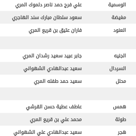
الوسمية
علي فرج حمد ناصر دلموك المري
مغيضة
سعود سلطان مبارك سند الهاجري
العنود
فاران عتيق بن قريع المري
الجنيه
جابر عبيد سعيد رشدان المري
السردال
سعيد عبدالهادي الشهواني
محلل
سعيد حمد طفله المري
همس
عاطف عطية حسن القرشي
طولة
محمد علي بن قريع المري
هجر
سعيد عبدالهادي علي الشهواني