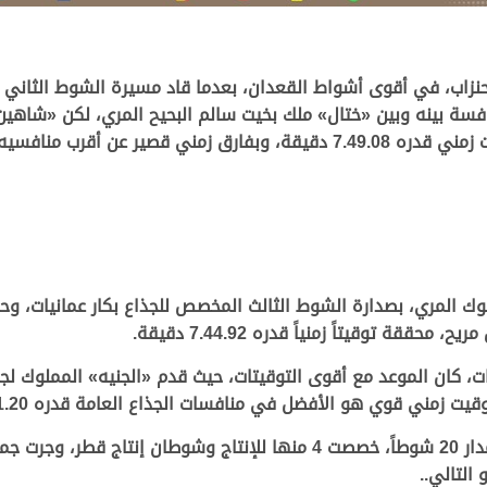
حنزاب
، في أقوى أشواط القعدان، بعدما قاد مسيرة الشوط الثاني ال
افسة بينه وبين
«
ختال
»
ملك بخيت سالم البحيح المري، لكن
«
شاهين
قصير عن أقرب منافسيه «
وك المري، بصدارة الشوط الثالث المخصص للجذاع بكار عمانيات، 
ة توقيتاً زمنياً قدره 7.44.92 دقيقة.
ت، كان الموعد مع أقوى التوقيتات، حيث قدم
«
الجنيه
»
المملوك ل
جا
زمني قوي هو الأفضل في منافسات الجذاع العامة قدره 7.41.20 دقيقة.
التالي..