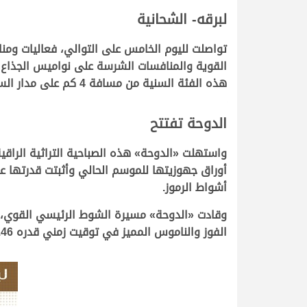
لبرقه- الشحانية
هذه الفئة السنية من مسافة 4 كم على مدار السباقين المحليين السابقين.
الدوحة تفتتح
واستهلت
«
الدوحة
»
هذه الصباحية التراثية الراق
أوراق جهوزيتها للموسم الحالي وأثبتت قدرتها 
أشواط الرموز.
وقادت «الدوحة» مسيرة الشوط الرئيسي القوي، ول
الفوز والناموس المميز في توقيت زمني قدره 7.46.46 دقيقة، مهدية أول النواميس لبن قريع.