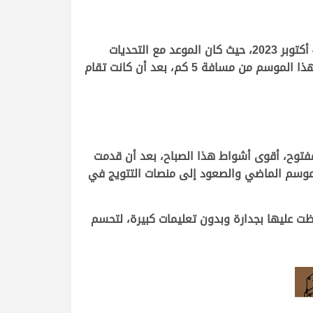
تواصلت لليوم الخامس على التوالي، فعاليات ومنافسات السباق المحلي الثالث بميدان التحدي، صباح اليوم الأربعاء 4 أكتوبر 2023، حيث كان الموعد مع التحديات
القوية والمنافسات الشرسة على نواميس الجذاع العامة، المخصصة لهجن أبناء القبائل، والتي أقيمت للمرة الأولى هذا الموسم من مسافة 5 كم، بعد أن كانت تقام
 مفتوح، أقوى أشواط هذا الصباح، بعد أن قدمت
لموسم الماضي والصعود إلى منصات التتويج في
ت عليها بجدارة وبدون تعليمات كبيرة، لتحسم