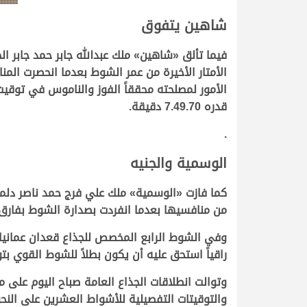
شاهين يتفوق
فيما تألق
«
شاهين
» ملك
عبدالله جابر حمد جابر ال
الأمتار الأخيرة من عمر الشوط بعدما انحصرت المن
الأمور لمصلحته محققاً الفوز والناموس في توقيت زمني قدره 7.49.08 دقيقة، وبفارق زمني 
قدره 7.49.70 دقيقة.
.
الوسمية والجنيه
كما فازت
«
الوسمية
»
ملك
علي فرج حمد ناصر دلم
من منافسيها بعدما انفردت بصدارة الشوط بفارق مريح، محقق
وفي الشوط الرابع المخصص للجذاع قعدان عمانيا
راقياً استحق عليه أن يكون بطلاً للشوط القوي بتوقيت 
والتوقيتات التفصيلية للأشواط العشرين على النحو 