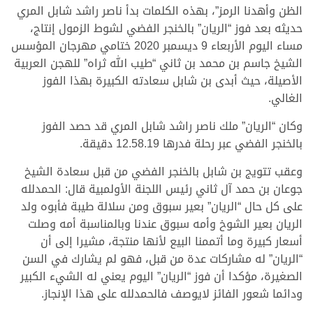
الظن وأهدنا الرمز”، بهذه الكلمات بدأ ناصر راشد شابل المري
حديثه بعد فوز “الريان” بالخنجر الفضي لشوط الزمول إنتاج،
مساء اليوم الأربعاء 9 ديسمبر 2020 ختامي مهرجان المؤسس
الشيخ جاسم بن محمد بن ثاني “طيب الله ثراه” للهجن العربية
الأصيلة، حيث أبدى بن شابل سعادته الكبيرة بهذا الفوز
الغالي.
وكان “الريان” ملك ناصر راشد شابل المري قد حصد الفوز
بالخنجر الفضي عبر رحلة فدرها 12.58.19 دقيقة.
وعقب تتويج بن شابل بالخنجر الفضي من قبل سعادة الشيخ
جوعان بن حمد آل ثاني رئيس اللجنة الأولمبية قال: الحمدلله
على كل حال “الريان” بعير سبوق ومن سلالة طيبة فأبوه ولد
الريان بعير الشوخ وأمه سبوق عندنا وبالمناسبة أمه وصلت
أسعار كبيرة وما أتممنا البيع لأنها منتجة، مشيرا إلى أن
“الريان” له مشاركات عدة من قبل، فهو لم يشارك في السن
الصغيرة، مؤكدا أن فوز “الريان” اليوم يعني له الشيء الكبير
ودائما شعور الفائز لايوصف فالحمدلله على هذا الإنجاز.