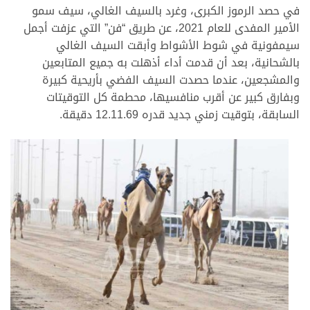
في حصد الرموز الكبرى، وغرد بالسيف الغالي، سيف سمو
الأمير المفدى للعام 2021، عن طريق “فن” التي عزفت أجمل
سيمفونية في شوط الأشواط وأبقت السيف الغالي
بالشحانية، بعد أن قدمت أداء أذهلت به جميع المتابعين
والمشجعين، عندما حصدت السيف الفضي بأريحية كبيرة
وبفارق كبير عن أقرب منافسيها، محطمة كل التوقيتات
السابقة، بتوقيت زمني جديد قدره 12.11.69 دقيقة.