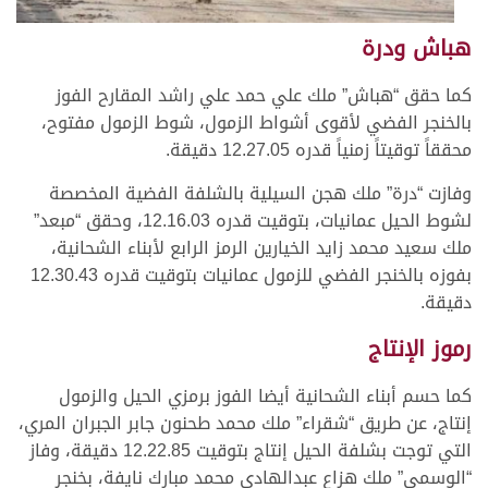
هباش ودرة
كما حقق “هباش” ملك علي حمد علي راشد المقارح الفوز
بالخنجر الفضي لأقوى أشواط الزمول، شوط الزمول مفتوح،
محققاً توقيتاً زمنياً قدره 12.27.05 دقيقة.
وفازت “درة” ملك هجن السيلية بالشلفة الفضية المخصصة
لشوط الحيل عمانيات، بتوقيت قدره 12.16.03، وحقق “مبعد”
ملك سعيد محمد زايد الخيارين الرمز الرابع لأبناء الشحانية،
بفوزه بالخنجر الفضي للزمول عمانيات بتوقيت قدره 12.30.43
دقيقة.
رموز الإنتاج
كما حسم أبناء الشحانية أيضا الفوز برمزي الحيل والزمول
إنتاج، عن طريق “شقراء” ملك محمد طحنون جابر الجبران المري،
التي توجت بشلفة الحيل إنتاج بتوقيت 12.22.85 دقيقة، وفاز
“الوسمي” ملك هزاع عبدالهادي محمد مبارك نايفة، بخنجر