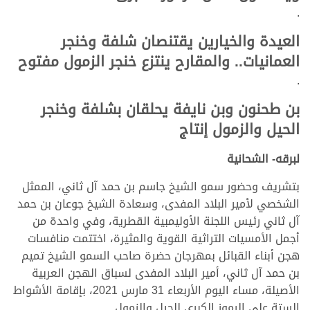
.
العيدة والخيارين يقتنصان شلفة وخنجر
العمانيات.. والمقارح ينتزع خنجر الزمول مفتوح
.
بن طحنون وبن نايفة يحلقان بشلفة وخنجر
الحيل والزمول إنتاج
لبرقه- الشحانية
بتشريف وحضور سمو الشيخ جاسم بن حمد آل ثاني، الممثل
الشخصي لأمير البلاد المفدى، وسعادة الشيخ جوعان بن حمد
آل ثاني رئيس اللجنة الأوليمبية القطرية، وفي واحدة من
أجمل الأمسيات التراثية القوية والمثيرة، اختتمت منافسات
هجن أبناء القبائل بمهرجان حضرة صاحب السمو الشيخ تميم
بن حمد آل ثاني، أمير البلاد المفدى لسباق الهجن العربية
الأصيلة، مساء اليوم الأربعاء 31 مارس 2021، بإقامة الأشواط
الستة على الرموز الكبرى للحيل والزمول.