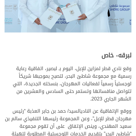
لبرقه- خاص
وقع نادي قطر لمزاين للإبل، اليوم بـ لبصير، اتفاقية رعاية
رسمية مع مجموعة شاطئ البحر، لتصبح بموجبها شريكاً
لوجستياً رسمياً لفعاليات المهرجان، بنسخته الجديدة، التي
تتواصل منافساتها وتستمر حتى السادس والعشرين من
الشهر الجاري 2023.
ووقع الإتفاقية عن الناديالسيد/ حمد بن جابر العذبة “رئيس
مهرجان قطر للإبل”، وعن المجموعة رئيسها التنفيذي سالم بن
سعيد المهندي، وينص الإتفاق على أن تقوم مجموعة
“شاطئ البحر” بتقديم الخدمات اللوجستية المطلوبة لتهيئة