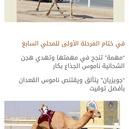
في ختام المرحلة الأولى للمحلي السابع
“مهمة” تنجح في مهمتها وتهدي هجن
الشحانية ناموس الجذاع بكار
“جويزيان” يتألق ويقتنص ناموس القعدان
بأفضل توقيت