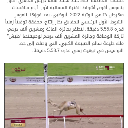
حسمت “العاصمة” ملك حمد محمد سالم دربش العامري الفوز
بناموس أقوى أشواط الفترة المسائية لأول أيام منافسات
مهرجان ختامي الوثبة 2022 بأبوظبي، بعد فوزها بناموس
الشوط الأول الرئيسي للحقايق بكار إنتاج، محققة توقيتاً زمنياً
قدره 5.55.8 دقيقة، لتظفر بجائزة المائة وعشرين ألف درهم،
تاركة الوصافة وجائزة العشرين ألف درهم لوصيفتها “طيش”
ملك خليفة سالم الضبيعة الكتبي، التي وصلت إلى خط
النواميس في توقيت زمني قدره 5.58.7 دقيقة.
>