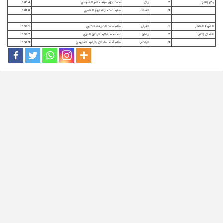
بكار إنتاج
2
بيان
محمد عتيق سيف حاضر العميمي
6.00.4
3
الساعة
سعيد حمد دليله لويع العامري
6.01.6
الشوط العاشر
1
الغزال
سالم محمد الضبيعة الكتبي
5.58.1
قعدان إنتاج
2
بيضان
حمد محمد فهيد الزبدان المري
5.58.7
3
الواضح
سالم أحمد سلطان بالرشيد السويدي
5.59.3