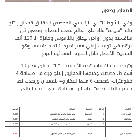
الصعاق يصعق
وفي الشوط الثاني الرئيسي المخصص للحقايق قعدان إنتاج،
تألق “سياف” ملك علي سالم متعب الصعاق وصعق كل
منافسيه بدون أوامر، ليحلق بالناموس وجائزة الـ 120 ألف
درهم في توقيت زمني مميز قدره 5.51.2 دقيقة، وهو
التوقيت الأفضل خلال الفترة المسائية اليوم.
وتواصلت منافسات هذه الأمسية التراثية على مدار 10
أشواط، خصصت جميعها للحقايق إنتاج جرت من مسافة 4
كيلومترات، خصصت 6 منها للبكار و4 للقعدان ورصدت لها
جوائز مالية، وجاءت نتائجا وتوقيتاتها على النحو التالي:
الأشواط
المراكز
المطية
المالك
التوقيت
الشوط الأول
1
العاصمة
حمد محمد سالم دربش العامري
5.55.8
بكار إنتاج
2
طيش
خليفة سالم الضبيعة الكتبي
5.58.7
3
العين
حمد مسلم حمد متعب العامري
5.58.8
الشوط الثاني
1
سياف
علي سالم علي متعب الصعاق
5.51.2