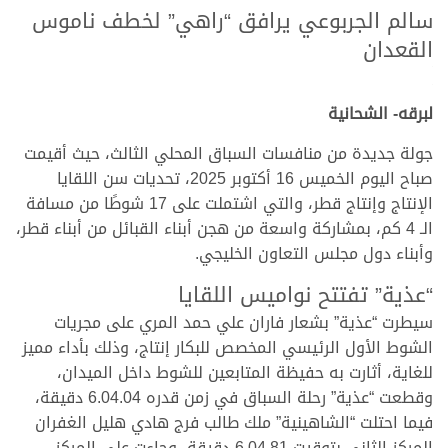
سالم الجربوعي يرافق “راهي” لخطف ناموس
القعدان
.
.
لبرقه- الشحانية
جولة جديدة من منافسات السباق المحلي الثالث، حيث أقيمت
صباح اليوم الخميس 16 أكتوبر 2025، تحديات سن اللقايا
الإنتاج وإنتاج قطر، والتي اشتملت على 17 شوطًا من مسافة
الـ 4 كم، بمشاركة واسعة من هجن أبناء القبائل من أبناء قطر،
وأبناء دول مجلس التعاون الخليجي.
“عذية” تفتتح نواميس اللقايا
سيطرت “عذية” بشعار فاران علي حمد المري على مجريات
الشوط الأول الرئيسي المخصص للبكار إنتاج، وذلك بأداء مميز
للغاية، أثارت به حفيظة المتابعين للشوط داخل الميدان،
وقطعت “عذية” رحلة السباق في زمن قدره 6.04.04 دقيقة،
فيما احتلت “الشاهينية” ملك طالب فرج هادي هليل الغفران
المركز الثاني بتوقيت 6.04.81 دقيقة، وجاءت على المركز