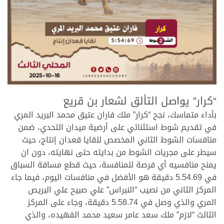
.
“كرار” يواصل التألق لشعار بن قريع
بأداء متماسك، نجح “كرار” ملك فاران عتيق محمد البريد المري
في تقديم شوط استثنائي على أرضية ميدان التحدي، ضمن
منافسات الشوط الثاني المخصص للقايا قعدان إنتاج، حيث
سيطر على مجريات الشوط من بدايته حتى نهايته، دون ان
يمنح منافسيه أي فرصة للمنافسة، حيث قطع مسافة السباق
في 5.54.69 دقيقة هو الأفضل في منافسات اليوم، فيما جاء
المركز الثاني من نصيب “النبراس” علي صبيح علي البريص
المري والذي وصل في 5.58.74 دقيقة، وجاء على المركز
الثالث “لازم” ملك سعد عامر سعيد محمد الفهيده، والذي