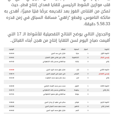
قلب موازين الشوط الرئيسي للقايا قعدان إنتاج قطر، حيث
تمكن من اقتناص الفوز بعد تقديمه عرضًا فنيًا مميزًا، أهدى به
مالكه الناموس، وقطع “راهي” مسافة السباق في زمن قدره
5.58.33 دقيقة.
والجدول التالي يوضح النتائج التفصيلية للأشواط الـ 17 التي
أقيمت صباح اليوم لسن اللقايا إنتاج من هجن أبناء القبائل..
الشوط
المركز
المطية
المالك
التوقيت
الشوط الأول
1
عذية
فاران علي حمد المري
6:04:04
رئيسي البكار
2
الشاهينية
طالب فرج هادي هليل الغفران
6:04:81
إنتاج
3
بلشة
عبدالهادي محسن راشد الشهواني
6:07:02
الشوط الثاني
1
كرار
فاران عتيق محمد البريد المري
5:54:69
رئيسي القعدان
2
النبراس
علي صبيح علي البريص المري
5:58:74
إنتاج
3
لازم
سعد عامر سعيد محمد الفهيده
6:01:59
الشوط الثالث
1
الغزيل
محمد حسن محمد الثيماء العامري
6:00:99
بكار إنتاج
2
برهومة
عبدالهادي محسن راشد الشهواني
6:02:70
3
دوشة
عبدالهادي خليل منصور الشهواني
6:07:81
الشوط الرابع
1
هياض
سالم علي فهيد ال زبدان المري
5:58:60
قعدان إنتاج
2
شاهين
محمد سعيد محمد الصياح المري
6:03:99
3
النصر
فاران عتيق محمد البريد المري
6:04:62