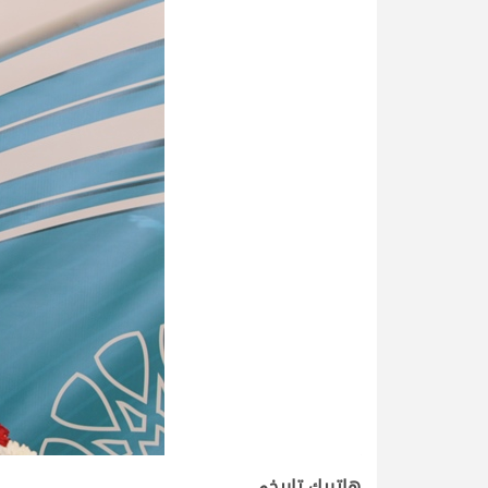
هاتريك تاريخي