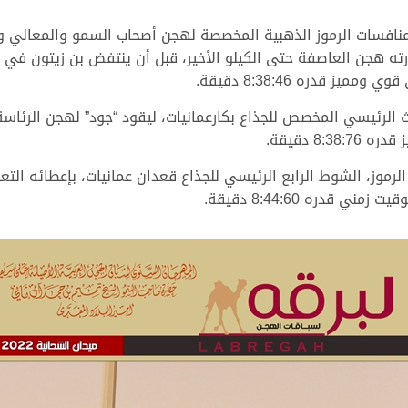
ة منافسات الرموز الذهبية المخصصة لهجن أصحاب السمو والمعالي و
ته هجن العاصفة حتى الكيلو الأخير، قبل أن ينتفض بن زيتون في ال
ز قدره 8:38:46 دقيقة.
 الرئيسي المخصص للجذاع بكارعمانيات، ليقود “جود” لهجن الرئاسة
8: دقيقة.
الرموز، الشوط الرابع الرئيسي للجذاع قعدان عمانيات، بإعطائه الت
قدره 8:44:60 دقيقة.