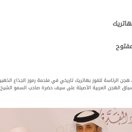
هاتريك
مفتوح
 هجن الرئاسة للفوز بهاتريك تاريخي في ملحمة رموز الجذاع الذهبي
باق الهجن العربية الأصيلة على سيف حضرة صاحب السمو الشيخ تم