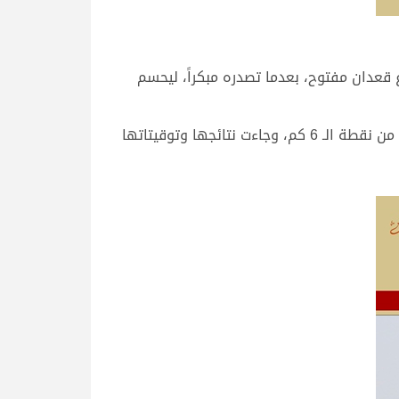
قعدان مفتوح، بعدما تصدره مبكراً، ليحسم
وتوالت انطلاقات الجذاع شيوخ رموز مساء اليوم على مدار 14 شوطاً، خصصت 8 منها للبكار و6 للقعدان، جرت جميعها من نقطة الـ 6 كم، وجاءت نتائجها وتوقيتاتها