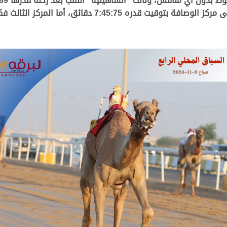
لتحل “رجه” ملك خالد فيصل محمد شريم المري على مركز الو