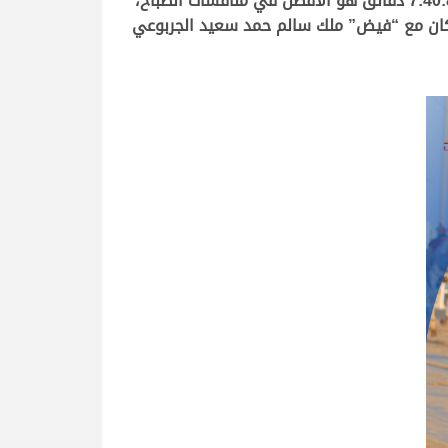
وأمتعت المشاهدين بركضها المميز وتصدرها للشوط بدون أي منافس، ونالت “الشاهينية” اللقب بعد رحلة قدرها 7:40:89 دقائق هو الأفضل في منافسات الصباح،
صافة بتوقيت قدره 7:45:75 دقائق، أما المركز الثالث فكان مع “فيض” ملك سالم حمد سعيد الجربوعي