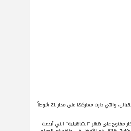
تواصلت صباح اليوم منافسات السباق المحلي الرابع بميدان التحدي حيث منافسات سن الجذاع المخصصة لهجن أبناء القبائل، والتي دارت معاركها على مدار 21 شوطاً
ار مفتوح على ظهر “الشاهينية” التي أبدعت