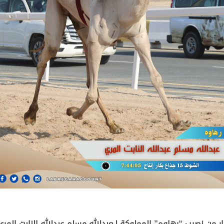
ار من نصيب “رهاوه” المملوكة لـعبدالله مسلم عبدالله النابت الم