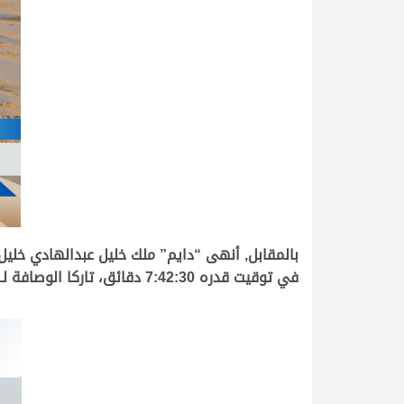
.
بالمقابل, أنهى “دايم” ملك خليل عبدالهادي خلي
في توقيت قدره 7:42:30 دقائق، تاركا الوصافة لـ “السلطان” الحامل لشعار راشد شفيع راشد الفهيدي المري والذي سجل 7:46:47 دقائق.
.