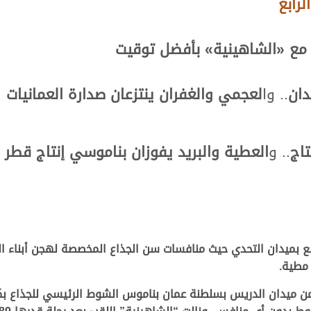
رابع
 مع «الشاهينية»
بأفضل توقيت
دان
.. وا
لعجمي والغفران ينتزعان صدارة العمانيات
تاج
.. و
العطية والبريد يفوزان بناموسي إنتاج قطر
من ميدان الدريس بسلطنة عمان بناموس الشوط الرئيسي للجذاع بك