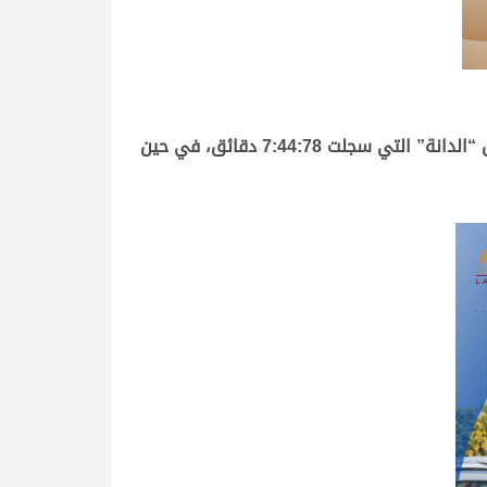
بينما حضر شعار سعود محمد فهيد الرزق العجمي بقوة في شوط البكار العمانيات واستطاع أن يحصد الفوز عن طريق “الدانة” التي سجلت 7:44:78 دقائق، في حين